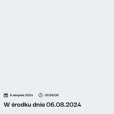
6 sierpnia 2024
02:56:08
W środku dnia 06.08.2024