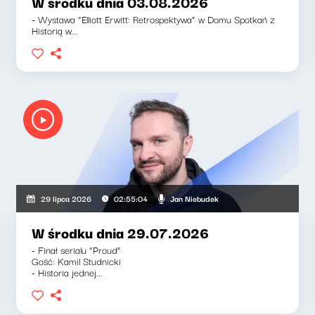
W środku dnia 03.08.2026
- Wystawa “Elliott Erwitt: Retrospektywa” w Domu Spotkań z
Historią w...
Jan Niebudek
29 lipca 2026
02:55:04
W środku dnia 29.07.2026
- Finał serialu “Proud”
Gość: Kamil Studnicki
- Historia jednej...