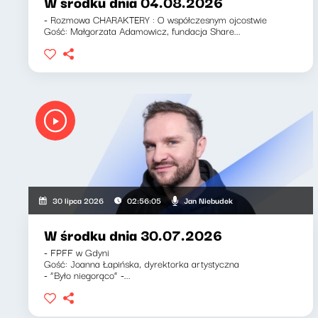
W środku dnia 04.08.2026
- Rozmowa CHARAKTERY : O współczesnym ojcostwie
Gość: Małgorzata Adamowicz, fundacja Share...
Jan Niebudek
30 lipca 2026
02:56:05
W środku dnia 30.07.2026
- FPFF w Gdyni
Gość: Joanna Łapińska, dyrektorka artystyczna
- “Było niegorąco” -...