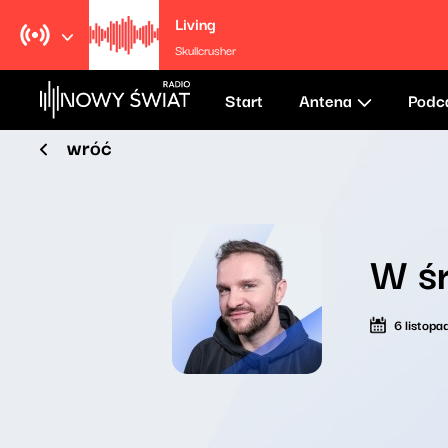
Living
Skullcrusher
Start
Antena
Podc
wróć
W śr
6 listop