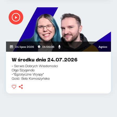
Agnieszka Lipka-B
24 lipca 2026
01:56:06
W środku dnia 24.07.2026
- Serwis Dobrych Wiadomości
Olga Szygenda
-“Egzotyczne Wyspy”
Gość: Bela Komoszyńska