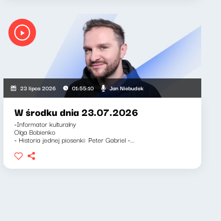
arnett, Jan Niebudek
Jan Niebudek
23 lipca 2026
01:55:10
W środku dnia 23.07.2026
-Informator kulturalny
Olga Bobienko
- Historia jednej piosenki: Peter Gabriel -...