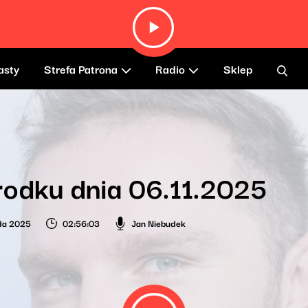
asty
Strefa Patrona
Radio
Sklep
odku dnia 06.11.2025
ada 2025
02:56:03
Jan Niebudek