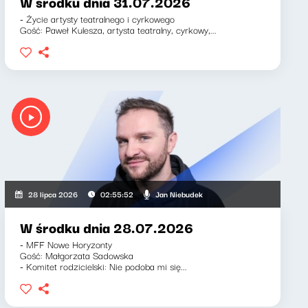
W środku dnia 31.07.2026
- Życie artysty teatralnego i cyrkowego
Gość: Paweł Kulesza, artysta teatralny, cyrkowy,...
Jan Niebudek
28 lipca 2026
02:55:52
W środku dnia 28.07.2026
- MFF Nowe Horyzonty
Gość: Małgorzata Sadowska
- Komitet rodzicielski: Nie podoba mi się...