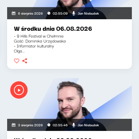
Jan Niebudek
6 sierpnia 2026
02:55:09
W środku dnia 06.08.2026
- 9 Hills Festival w Chełmnie
Gość: Dominika Urzędowska
- Informator kulturalny
Olga...
Jan Niebudek
3 sierpnia 2026
02:55:46