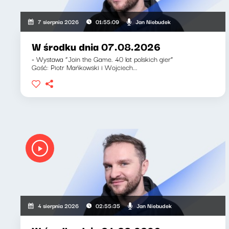
Jan Niebudek
7 sierpnia 2026
01:55:09
W środku dnia 07.08.2026
- Wystawa “Join the Game. 40 lat polskich gier”
Gość: Piotr Mańkowski i Wojciech...
Jan Niebudek
4 sierpnia 2026
02:55:35