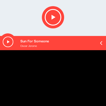
Sun For Someone
Oscar Jerome
Opis podcastu
Tematy ważne, ciekawe i inspirujące. Goście, którzy
potrafią zaciekawić tym, w czym sami czują się