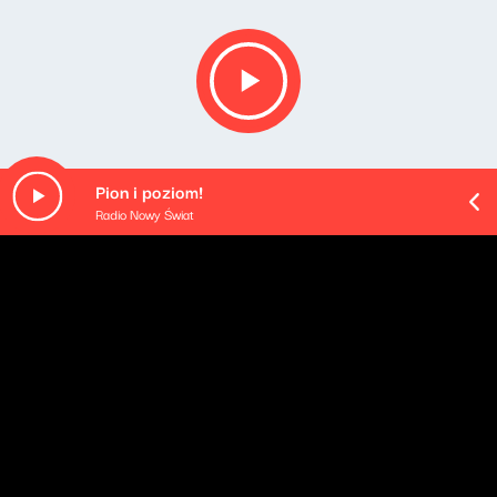
Pion i poziom!
Radio Nowy Świat
Opis podcastu
Tematy ważne, ciekawe i inspirujące. Goście, którzy
potrafią zaciekawić tym, w czym sami czują się