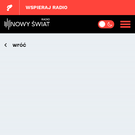
WSPIERAJ RADIO
wróć