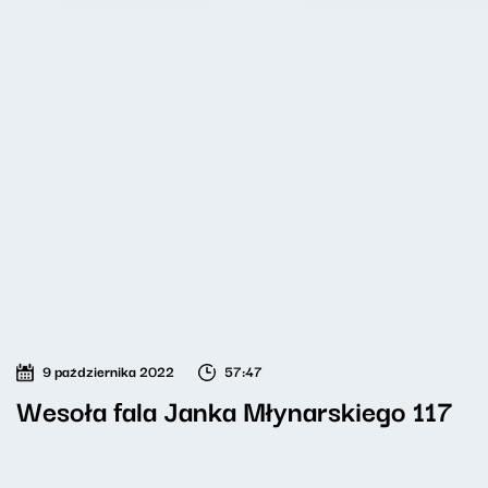
9 października 2022
57:47
Wesoła fala Janka Młynarskiego 117