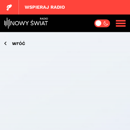
WSPIERAJ RADIO
wróć