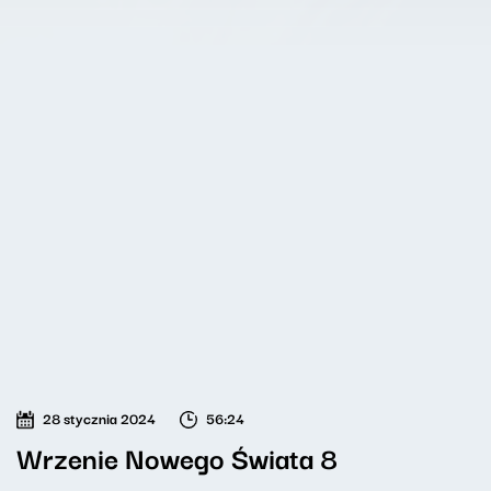
28 stycznia 2024
56:24
Wrzenie Nowego Świata 8