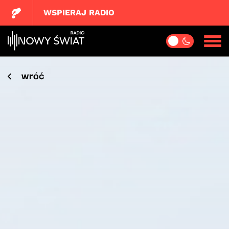
WSPIERAJ RADIO
wróć