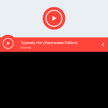
Typically Her (Kaytranada Edition)
Beverlay
O odcinku
Playlista audycji: