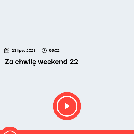
23 lipca 2021
56:02
Za chwilę weekend 22