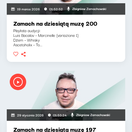
Zbigniew Zamachowski
19 marca 2026
01:52:52
Zamach na dziesiątą muzę 200
Playlista audycji:
Luis Bacalov - Marcinelle (variazione 1)
Dżem - Whisky
Ascetoholix - To...
Zbigniew Zamachowski
29 stycznia 2026
01:53:24
Zamach na dziesiątą muzę 197