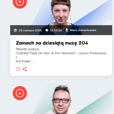
Maria Zamachowska
25 czerwca 2026
01:52:34
Zamach na dziesiątą muzę 204
Playlista audycji:
Cristobal Tapia De Veer & Kim Neundorf - Lacero Puttanesca
1
Kid Koala -...