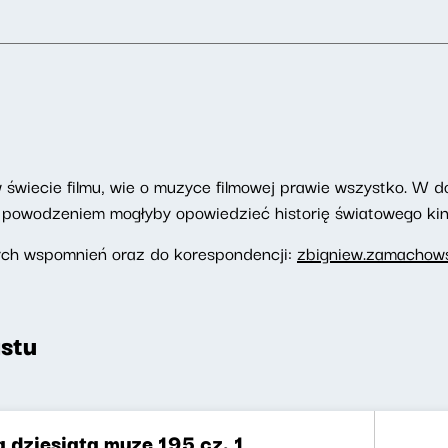
wiecie filmu, wie o muzyce filmowej prawie wszystko. W d
z powodzeniem mogłyby opowiedzieć historię światowego kin
ych wspomnień oraz do korespondencji:
zbigniew.zamachows
stu
 dziesiątą muzę 195 cz. 1