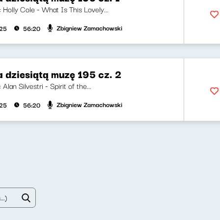
i: Holly Cole - What Is This Lovely...
Zbigniew Zamachowski
025
56:20
 dziesiątą muzę 195 cz. 2
 Alan Silvestri - Spirit of the...
Zbigniew Zamachowski
025
56:20