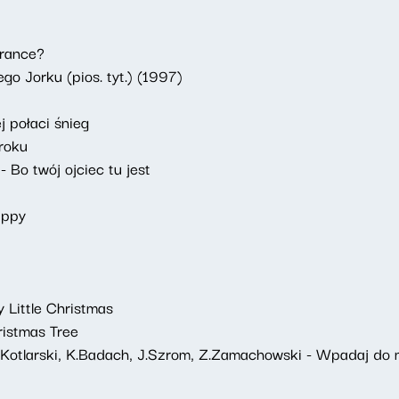
grance?
o Jorku (pios. tyt.) (1997)
j połaci śnieg
roku
 Bo twój ojciec tu jest
appy
y Little Christmas
ristmas Tree
 J.Kotlarski, K.Badach, J.Szrom, Z.Zamachowski - Wpadaj do