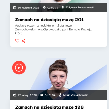
Zbigniew Zamachowski
16 kwietnia 2026
01:53:14
Zamach na dziesiątą muzę 201
Audycję razem z redaktorem Zbigniewem
Zamachowskim współprowadziła pani Bernata Kozieja,
która...
Maria Zamachowska
12 lutego 2026
01:51:34
Zamach na dziesiątą muzę 198