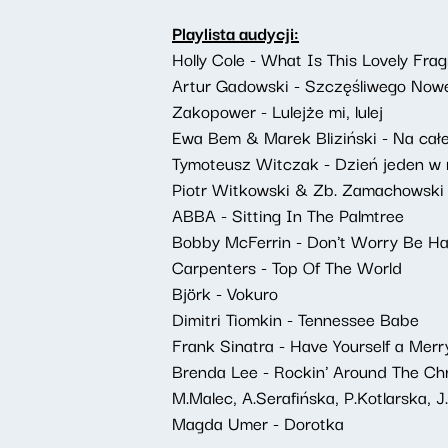
Playlista audycji:
Holly Cole - What Is This Lovely Fra
Artur Gadowski - Szczęśliwego Noweg
Zakopower - Lulejże mi, lulej
Ewa Bem & Marek Bliziński - Na całe
Tymoteusz Witczak - Dzień jeden w 
Piotr Witkowski & Zb. Zamachowski -
ABBA - Sitting In The Palmtree
Bobby McFerrin - Don't Worry Be H
Carpenters - Top Of The World
Björk - Vokuro
Dimitri Tiomkin - Tennessee Babe
Frank Sinatra - Have Yourself a Merr
Brenda Lee - Rockin' Around The Ch
M.Malec, A.Serafińska, P.Kotlarska,
Magda Umer - Dorotka