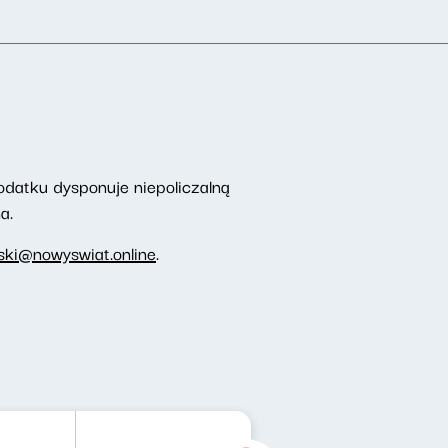
odatku dysponuje niepoliczalną
a.
ki@nowyswiat.online
.