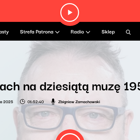
asty
Strefa Patrona
Radio
Sklep
ch na dziesiątą muzę 19
ia 2025
01:52:40
Zbigniew Zamachowski