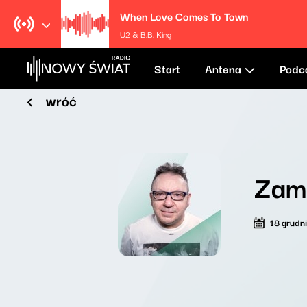
When Love Comes To Town
U2 & B.B. King
Start
Antena
Podc
wróć
Zama
18 grudn