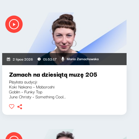
Maria Zamachowska
2 lipca 2026
01:53:17
Zamach na dziesiątą muzę 205
Playlista audycji:
Koki Nakano - Maboroshi
Goblin - Funky Top
June Christy - Something Cool...