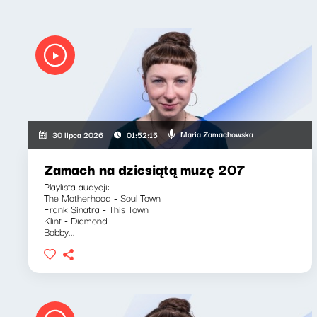
Maria Zamachowska
30 lipca 2026
01:52:15
Zamach na dziesiątą muzę 207
Playlista audycji:
The Motherhood - Soul Town
Frank Sinatra - This Town
Klint - Diamond
Bobby...