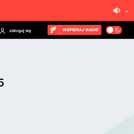
zaloguj się
WSPIERAJ RADIO
5