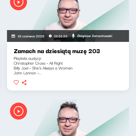
Zbigniew Zamachowski
18 czerwca 2026
01:51:33
Zamach na dziesiątą muzę 203
Playlista audycji:
Christopher Cross - All Right
Billy Joel - She's Always a Woman
John Lennon -...