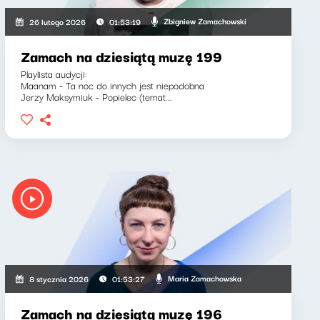
Zbigniew Zamachowski
26 lutego 2026
01:53:19
Zamach na dziesiątą muzę 199
Playlista audycji:
Maanam - Ta noc do innych jest niepodobna
Jerzy Maksymiuk - Popielec (temat...
Maria Zamachowska
8 stycznia 2026
01:53:27
Zamach na dziesiątą muzę 196