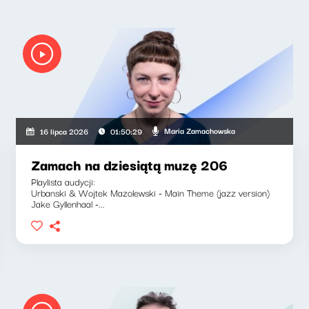
Maria Zamachowska
16 lipca 2026
01:50:29
Zamach na dziesiątą muzę 206
Playlista audycji:
Urbanski & Wojtek Mazolewski - Main Theme (jazz version)
Jake Gyllenhaal -...