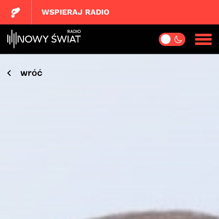
WSPIERAJ RADIO
wróć