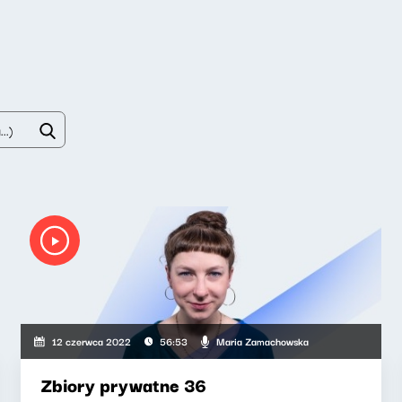
Maria Zamachowska
12 czerwca 2022
56:53
Zbiory prywatne 36