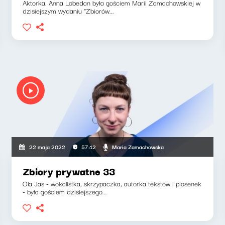
Aktorka, Anna Lobedan była gościem Marii Zamachowskiej w
dzisiejszym wydaniu "Zbiorów...
Maria Zamachowska
22 maja 2022
57:12
Zbiory prywatne 33
Ola Jas - wokalistka, skrzypaczka, autorka tekstów i piosenek
- była gościem dzisiejszego...