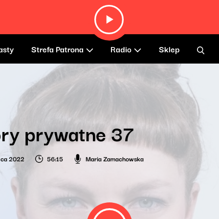
asty
Strefa Patrona
Radio
Sklep
ory prywatne 37
wca 2022
56:15
Maria Zamachowska