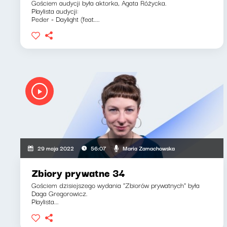
Gościem audycji była aktorka, Agata Różycka.
Playlista audycji:
Peder - Daylight (feat....
Maria Zamachowska
29 maja 2022
56:07
Zbiory prywatne 34
Gościem dzisiejszego wydania "Zbiorów prywatnych" była
Daga Gregorowicz.
Playlista...