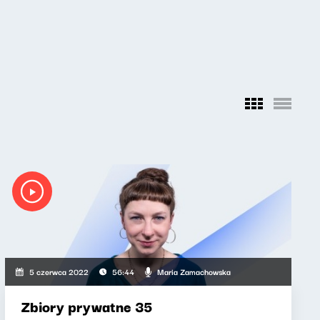
Maria Zamachowska
5 czerwca 2022
56:44
Zbiory prywatne 35