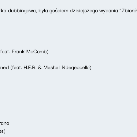
orka dubbingowa, była gościem dzisiejszego wydania "Zbior
 (feat. Frank McComb)
ned (feat. H.E.R. & Meshell Ndegeocello)
rano
et)