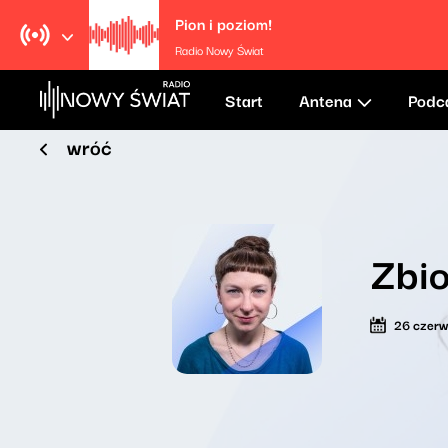
Pion i poziom!
Radio Nowy Świat
Start
Antena
Podc
wróć
Zbi
26 czer