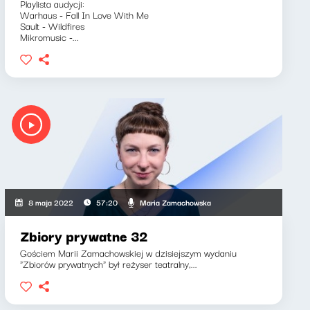
Playlista audycji:
Warhaus - Fall In Love With Me
Sault - Wildfires
Mikromusic -...
Maria Zamachowska
8 maja 2022
57:20
Zbiory prywatne 32
Gościem Marii Zamachowskiej w dzisiejszym wydaniu
"Zbiorów prywatnych" był reżyser teatralny,...