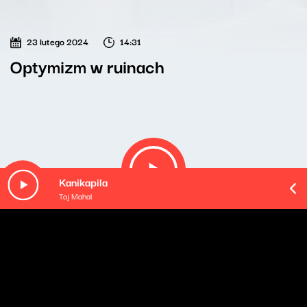
23 lutego 2024
14:31
Optymizm w ruinach
Kanikapila
Taj Mahal