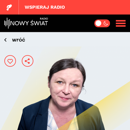
WSPIERAJ RADIO
wróć