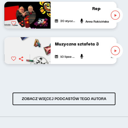
Reportaż: Jedno w
20 stycznia 2025
Anna Rokicińska
Muzyczna sztafeta 3
10 lipca 2024
Ksenia Maćcz
ZOBACZ WIĘCEJ PODCASTÓW TEGO AUTORA