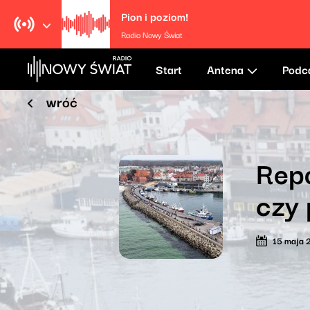
Pion i poziom!
Radio Nowy Świat
Start
Antena
Podc
wróć
Repo
czy 
15 maja 