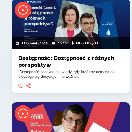
Michał Porycki
13 kwietnia 2026
50:26
Dostępność: Dostępność z różnych
perspektyw
"Dostępność zaczyna się wtedy, gdy ktoś rozumie, na co i
dlaczego się decyduje" - to ważne...