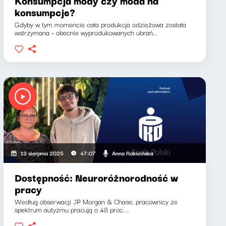
Konsumpcja mody czy moda na
konsumpcje?
Gdyby w tym momencie cała produkcja odzieżowa została
wstrzymana - obecnie wyprodukowanych ubrań...
Anna Rokicińska
13 sierpnia 2025
47:07
Dostępność: Neuroróżnorodność w
pracy
Według obserwacji JP Morgan & Chase, pracownicy ze
spektrum autyzmu pracują o 48 proc....