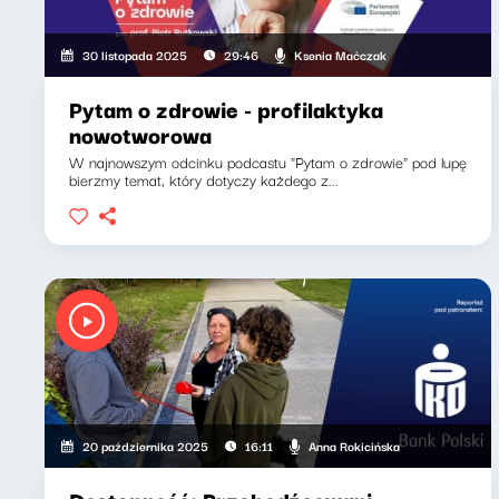
Ksenia Maćczak
30 listopada 2025
29:46
Pytam o zdrowie - profilaktyka
nowotworowa
W najnowszym odcinku podcastu "Pytam o zdrowie" pod lupę
bierzmy temat, który dotyczy każdego z...
Anna Rokicińska
20 października 2025
16:11