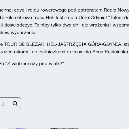
sennej edycji rajdu rowerowego pod patronatem Radia Now
16-kilometrową trasę Hel-Jastrzębia Góra-Gdynia! "Takiej da
i doświadczyć. To niby tylko dwa dni, ale wrażenia i wspo
ników wydarzenia.
ferze TOUR DE SLEZAK: HEL-JASTRZĘBIA GÓRA-GDYNIA, st
uczestnikami i uczestniczkami rozmawiała Anna Rokicińska.
u "Z wiatrem czy pod wiatr?"