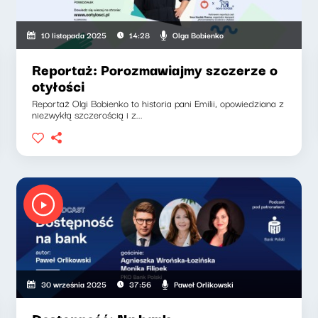
Olga Bobienko
10 listopada 2025
14:28
Reportaż: Porozmawiajmy szczerze o
otyłości
Reportaż Olgi Bobienko to historia pani Emilii, opowiedziana z
niezwykłą szczerością i z...
Paweł Orlikowski
30 września 2025
37:56