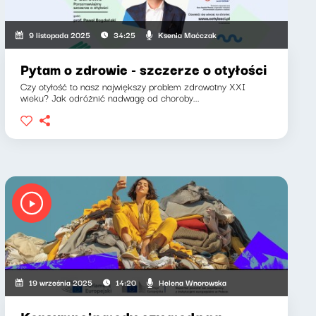
Ksenia Maćczak
9 listopada 2025
34:25
Pytam o zdrowie - szczerze o otyłości
Czy otyłość to nasz największy problem zdrowotny XXI
wieku? Jak odróżnić nadwagę od choroby...
Helena Wnorowska
19 września 2025
14:20