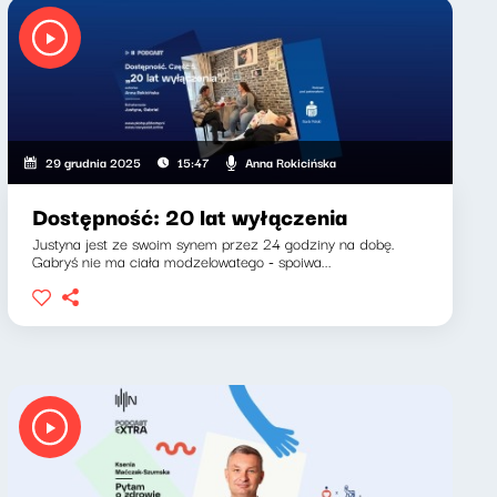
Anna Rokicińska
29 grudnia 2025
15:47
Dostępność: 20 lat wyłączenia
Justyna jest ze swoim synem przez 24 godziny na dobę.
Gabryś nie ma ciała modzelowatego - spoiwa...