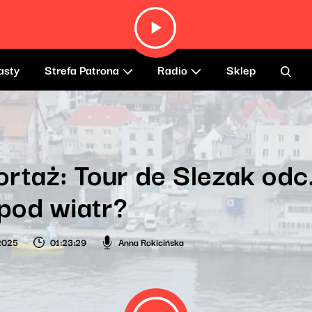
asty
Strefa Patrona
Radio
Sklep
rtaż: Tour de Slezak odc.
pod wiatr?
2025
01:23:29
Anna Rokicińska