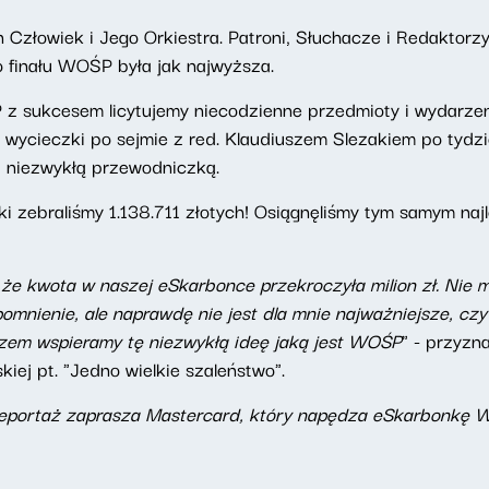
 Człowiek i Jego Orkiestra. Patroni, Słuchacze i Redaktorz
 finału WOŚP była jak najwyższa.
sukcesem licytujemy niecodzienne przedmioty i wydarzenia
 wycieczki po sejmie z red. Klaudiuszem Slezakiem po tyd
z niezwykłą przewodniczką.
i zebraliśmy 1.138.711 złotych! Osiągnęliśmy tym samym na
e kwota w naszej eSkarbonce przekroczyła milion zł. Nie mi
spomnienie, ale naprawdę nie jest dla mnie najważniejsze, c
azem wspieramy tę niezwykłą ideę jaką jest WOŚP
" - przyzn
iej pt. "Jedno wielkie szaleństwo".
eportaż zaprasza Mastercard, który napędza eSkarbonkę