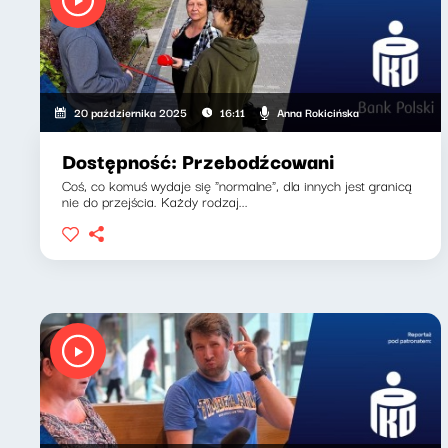
Anna Rokicińska
20 października 2025
16:11
Dostępność: Przebodźcowani
Coś, co komuś wydaje się "normalne", dla innych jest granicą
nie do przejścia. Każdy rodzaj...