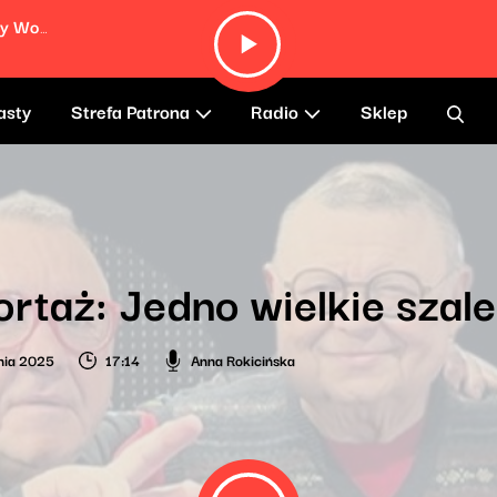
The Moon Cave (feat. Asha Puthli, Bobby Womack, Dave Jolicoeur, Jalen Ngonda and Black Thought)
asty
Strefa Patrona
Radio
Sklep
rtaż: Jedno wielkie szal
nia 2025
17:14
Anna Rokicińska