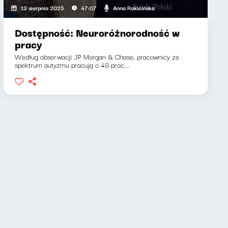
Anna Rokicińska
13 sierpnia 2025
47:07
Dostępność: Neuroróżnorodność w
pracy
Według obserwacji JP Morgan & Chase, pracownicy ze
spektrum autyzmu pracują o 48 proc....