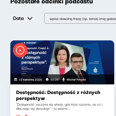
Pozostałe odcinki podcastu
Data
Michał Porycki
13 kwietnia 2026
50:26
Dostępność: Dostępność z różnych
perspektyw
"Dostępność zaczyna się wtedy, gdy ktoś rozumie, na co i
dlaczego się decyduje" - to ważne...