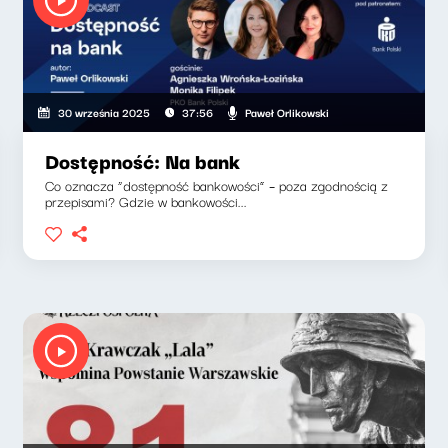
Paweł Orlikowski
30 września 2025
37:56
Dostępność: Na bank
Co oznacza “dostępność bankowości” – poza zgodnością z
przepisami? Gdzie w bankowości...