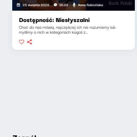
Anna Rokicińska
25 sierpnia 2025
16:23
Dostępność: Niesłyszalni
Choć do nas mówią, najczęściej ich nie rozumiemy lub
myślimy o nich w kategoriach kogoś z...