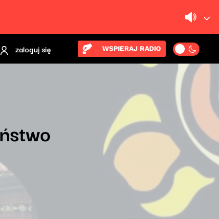
zaloguj się
WSPIERAJ RADIO
eństwo