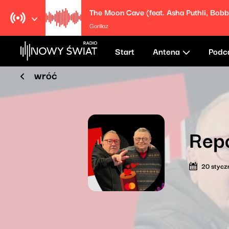
Gorillaz
Start
Antena
Podc
wróć
Repo
20 stycz