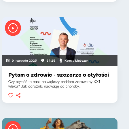
Ksenia Maćczak
9 listopada 2025
34:25
Pytam o zdrowie - szczerze o otyłości
Czy otyłość to nasz największy problem zdrowotny XXI
wieku? Jak odróżnić nadwagę od choroby...