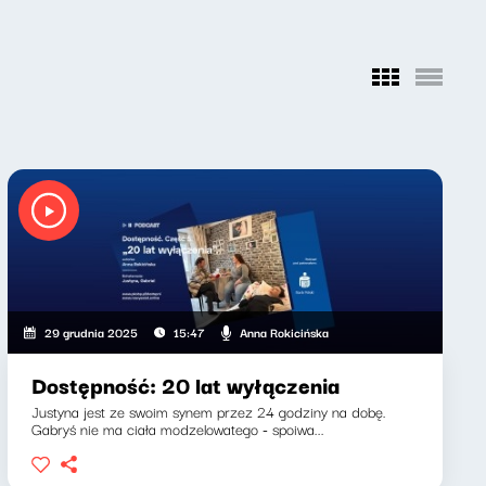
Anna Rokicińska
29 grudnia 2025
15:47
Dostępność: 20 lat wyłączenia
Justyna jest ze swoim synem przez 24 godziny na dobę.
Gabryś nie ma ciała modzelowatego - spoiwa...