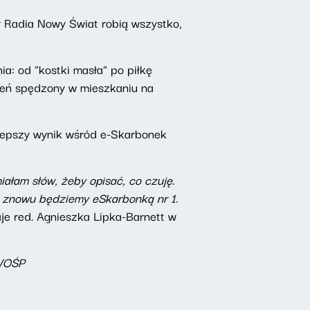
y Radia Nowy Świat robią wszystko,
: od "kostki masła" po piłkę
zień spędzony w mieszkaniu na
jlepszy wynik wśród e-Skarbonek
ałam słów, żeby opisać, co czuję.
zy znowu będziemy eSkarbonką nr 1.
aje red. Agnieszka Lipka-Barnett w
 WOŚP