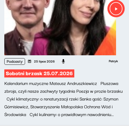
Podcasty
Patryk Rabiega, W
25 lipca 2026
Sobotni brzask 25.07.2026
Kalendarium muzyczne Mateusz Andruszkiewicz Pluszowa
zbroja, czyli nasze zachwyty tygodnia Poezja w prozie brzasku
Cykl klimatyczny: o renaturyzacji rzeki Sanka gość: Szymon
Górnisiewicz, Stowarzyszenie Małopolska Ochrona Wód i
Środowiska Cykl kulinarny: o prawidłowym nawodnieniu...