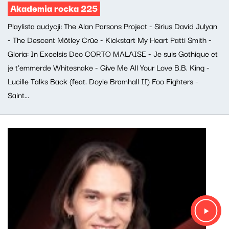
Akademia rocka 225
Playlista audycji: The Alan Parsons Project - Sirius David Julyan
- The Descent Mötley Crüe - Kickstart My Heart Patti Smith -
Gloria: In Excelsis Deo CORTO MALAISE - Je suis Gothique et
je t'emmerde Whitesnake - Give Me All Your Love B.B. King -
Lucille Talks Back (feat. Doyle Bramhall II) Foo Fighters -
Saint...