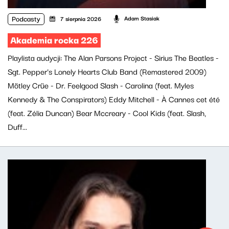
Podcasty
Adam Stasiak
7 sierpnia 2026
Akademia rocka 226
Playlista audycji: The Alan Parsons Project - Sirius The Beatles -
Sgt. Pepper's Lonely Hearts Club Band (Remastered 2009)
Mötley Crüe - Dr. Feelgood Slash - Carolina (feat. Myles
Kennedy & The Conspirators) Eddy Mitchell - À Cannes cet été
(feat. Zélia Duncan) Bear Mccreary - Cool Kids (feat. Slash,
Duff...