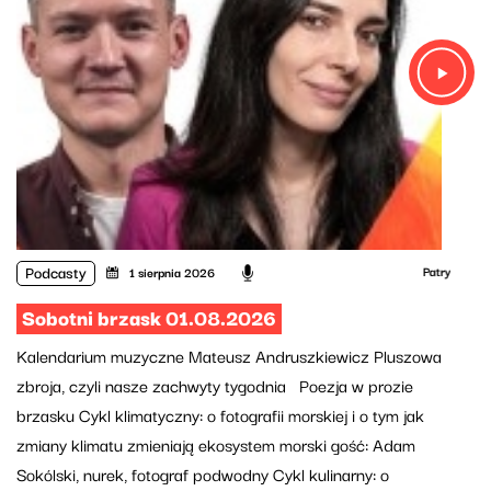
Podcasty
Patryk Rabiega,
1 sierpnia 2026
Sobotni brzask 01.08.2026
Kalendarium muzyczne Mateusz Andruszkiewicz Pluszowa
zbroja, czyli nasze zachwyty tygodnia Poezja w prozie
brzasku Cykl klimatyczny: o fotografii morskiej i o tym jak
zmiany klimatu zmieniają ekosystem morski gość: Adam
Sokólski, nurek, fotograf podwodny Cykl kulinarny: o