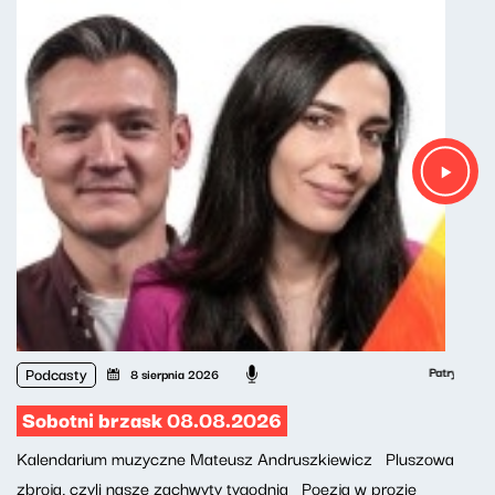
Podcasty
Patryk Rabiega,
8 sierpnia 2026
Sobotni brzask 08.08.2026
Kalendarium muzyczne Mateusz Andruszkiewicz Pluszowa
zbroja, czyli nasze zachwyty tygodnia Poezja w prozie