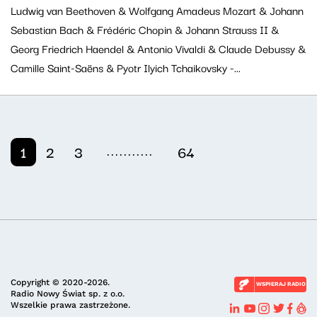
Ludwig van Beethoven & Wolfgang Amadeus Mozart & Johann
Sebastian Bach & Frédéric Chopin & Johann Strauss II &
Georg Friedrich Haendel & Antonio Vivaldi & Claude Debussy &
Camille Saint-Saëns & Pyotr Ilyich Tchaikovsky -...
...........
1
2
3
64
Copyright © 2020-2026.
WSPIERAJ RADIO
Radio Nowy Świat sp. z o.o.
Wszelkie prawa zastrzeżone.