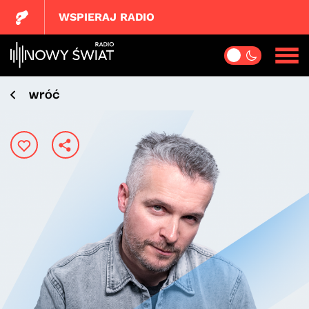
WSPIERAJ RADIO
wróć