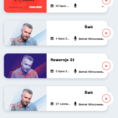
10 lipca 2023
Ksenia Maćcz
Świat naszej muzy
4 lipca 2023
Bartek Winczewski
Rewersje 31
3 lipca 2023
Bartek Winczewski
Świat naszej muzy
27 czerwca 2023
Bartek Winczewski