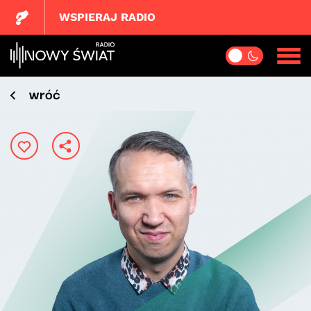
WSPIERAJ RADIO
wróć