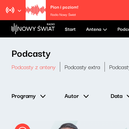
Pion i poziom!
Radio Nowy Świat
Start
Antena
Podc
Podcasty
Podcasty z anteny
Podcasty extra
Podcast
Data
Programy
Autor