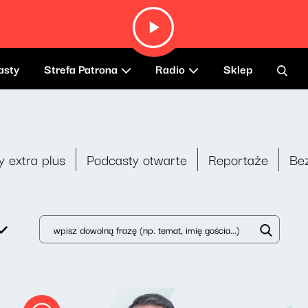
asty
Strefa Patrona
Radio
Sklep
y extra plus
Podcasty otwarte
Reportaże
Be