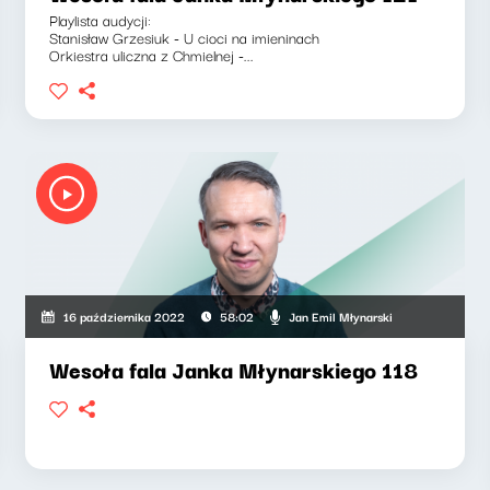
Playlista audycji:
Stanisław Grzesiuk - U cioci na imieninach
Orkiestra uliczna z Chmielnej -...
Jan Emil Młynarski
16 października 2022
58:02
Wesoła fala Janka Młynarskiego 118