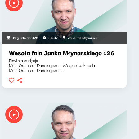
Jan Emil Młynarski
11 grudnia 2022
56:37
Wesoła fala Janka Młynarskiego 126
Playlista audycji:
Mała Orkiestra Dancingowa - Węgierska kapela
Mała Orkiestra Dancingowa -...