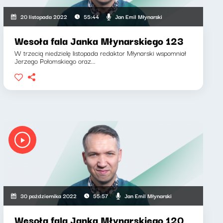
Jan Emil Młynarski
20 listopada 2022
55:44
Wesoła fala Janka Młynarskiego 123
W trzecią niedzielę listopada redaktor Młynarski wspomniał
Jerzego Połomskiego oraz...
Jan Emil Młynarski
30 października 2022
55:57
Wesoła fala Janka Młynarskiego 120