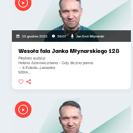
Jan Emil Młynarski
25 grudnia 2022
58:07
Wesoła fala Janka Młynarskiego 128
Playlista audycji:
Helena Azarewiczówna - Gdy śliczna panna
- 4.Koleda_Lwowska
MIRA...