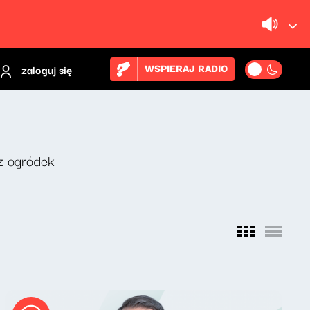
zaloguj się
WSPIERAJ RADIO
z ogródek