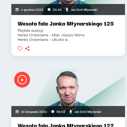
Jan Emil Młynarski
4 grudnia 2022
55:48
Wesoła fala Janka Młynarskiego 125
Playlista audycji:
Hanka Ordonówna - Majn Jidysze Mame
Hanka Ordonówna - Uliczka w...
Jan Emil Młynarski
13 listopada 2022
56:03
Wesoła fala Janka Młynarskiego 122