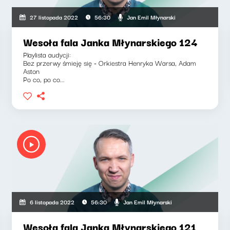
Jan Emil Młynarski
27 listopada 2022
56:30
Wesoła fala Janka Młynarskiego 124
Playlista audycji:
Bez przerwy śmieję się - Orkiestra Henryka Warsa, Adam
Aston
Po co, po co...
Jan Emil Młynarski
6 listopada 2022
56:30
Wesoła fala Janka Młynarskiego 121