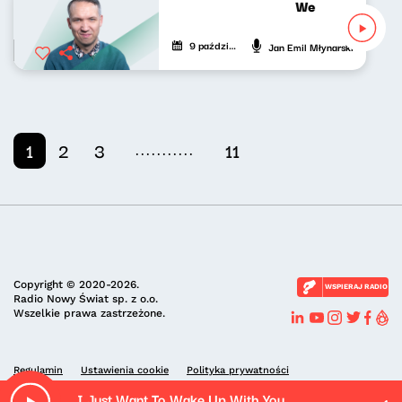
Wesoła fala Jan
9 października 2022
Jan Emil Młynarski
...........
1
2
3
11
Copyright © 2020-2026.
WSPIERAJ RADIO
Radio Nowy Świat sp. z o.o.
Wszelkie prawa zastrzeżone.
Regulamin
Ustawienia cookie
Polityka prywatności
I Just Want To Wake Up With You