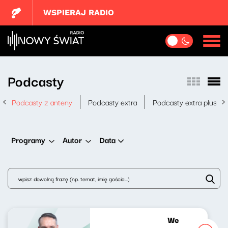
WSPIERAJ RADIO
Podcasty
Podcasty z anteny
Podcasty extra
Podcasty extra plus
Data
Programy
Autor
Wesoła fala Jan