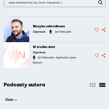
Muzyka odśrodkowa
Zaprasza:
Jan Niebudek
W środku dnia
Zaprasza:
Jan Niebudek, Agnieszka Lipka-
Barnett
Podcasty autora
Data