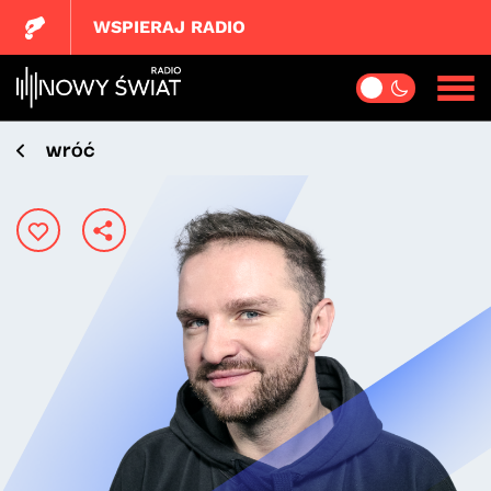
WSPIERAJ RADIO
wróć