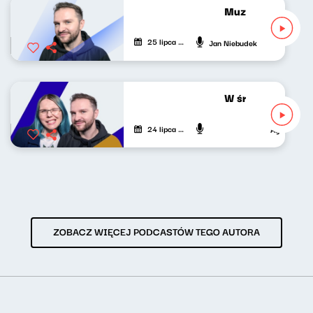
Muzyka odśrodko
25 lipca 2026
Jan Niebudek
W środku dnia 24
24 lipca 2026
Agnieszka Li
ZOBACZ WIĘCEJ PODCASTÓW TEGO AUTORA