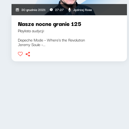
Jędrzej Rosa
30 grudnia 2021
27:27
Nasze nocne granie 125
Playlista audycji:
Depeche Mode - Where's the Revolution
Jeremy Soule -...