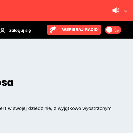
zaloguj się
WSPIERAJ RADIO
osa
pert w swojej dziedzinie, z wyjątkowo wyostrzonym