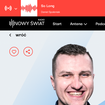
So Long
Daniel Spaleniak
Start
Antena
Podc
wróć