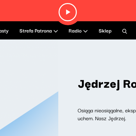
asty
Strefa Patrona
Radio
Sklep
Jędrzej R
Osiąga nieosiągalne, eks
uchem. Nasz Jędrzej.