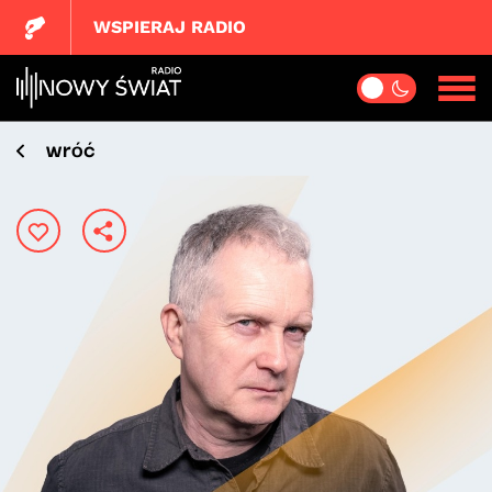
WSPIERAJ RADIO
wróć