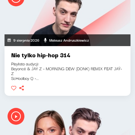
9 sierpnia 2026
Mateusz Andruszkiewicz
Nie tylko hip-hop 314
Playlista audycji:
Beyoncé & JAY Z - MORNING DEW (DONK) REMIX FEAT JAŸ-
Z
ScHoolboy Q -...