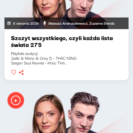
6 sierpnia 2026
Mateusz Andruszkiewicz, Zuzanna Iłenda
Szczyt wszystkiego, czyli każda lista
świata 275
Playlista audycji:
2pillz & Mono & Grey D - THÁC NÌNG
Saigon Soul Revival - Khúc Tình...