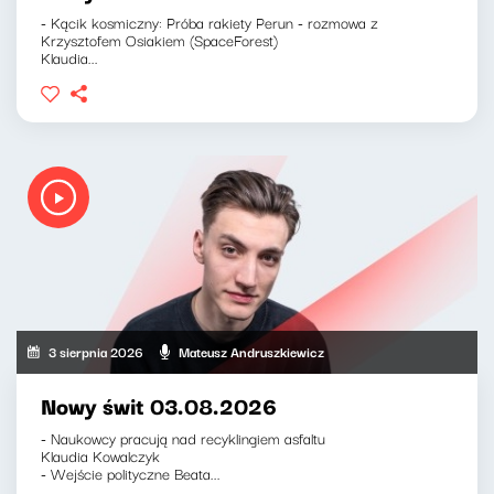
- Kącik kosmiczny: Próba rakiety Perun - rozmowa z
Krzysztofem Osiakiem (SpaceForest)
Klaudia...
3 sierpnia 2026
Mateusz Andruszkiewicz
Nowy świt 03.08.2026
- Naukowcy pracują nad recyklingiem asfaltu
Klaudia Kowalczyk
- Wejście polityczne Beata...