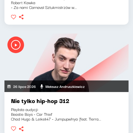
Robert Kawka
- Za nami Carnaval Sztukmistrzów w...
26 lipca 2026
Mateusz Andruszkiewicz
Nie tylko hip-hop 312
Playlista audycji:
Beastie Boys - Car Thief
Chad Hugo & Leikeli47 - Jumpupw!nya (feat. Tierra...