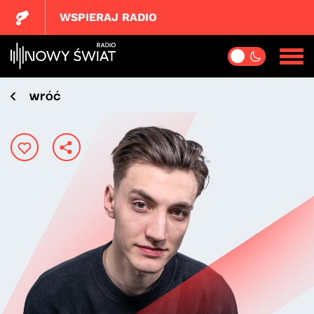
WSPIERAJ RADIO
wróć