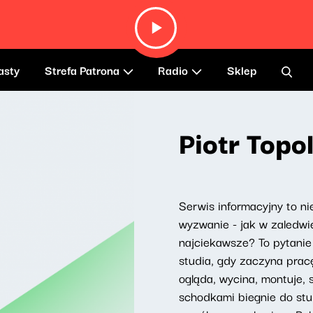
asty
Strefa Patrona
Radio
Sklep
Piotr Topol
Serwis informacyjny to ni
wyzwanie - jak w zaledwi
najciekawsze? To pytanie 
studia, gdy zaczyna prac
ogląda, wycina, montuje, 
schodkami biegnie do stu