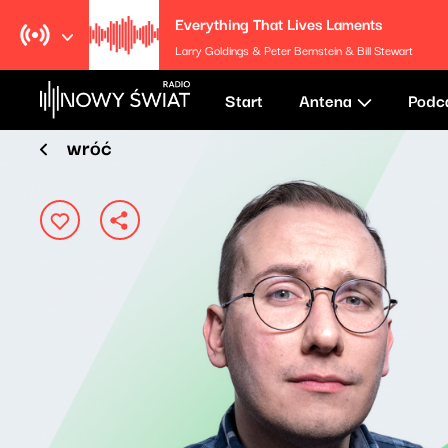
Everything That Lives Laments
Larry Goldings & Peter Bernstein & Bill Stewart
Start
Antena
Podc
wróć