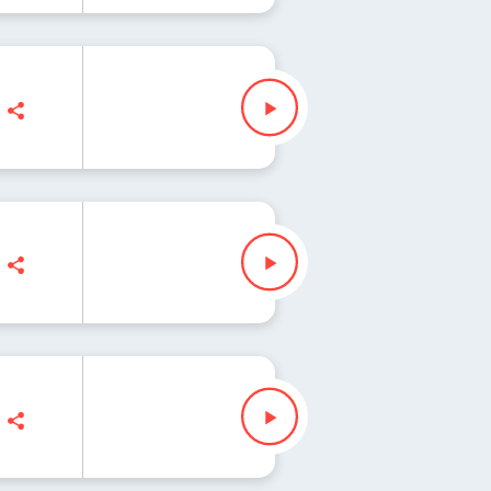
Adam Stasiak, Piotr Topoliński, Jakub Jędras, Anna Rokicińska, Helena Wno
ara Gregorczyk, Wojciech Malajkat, Adrianna Calińska-Czaniecka, Piotr Topo