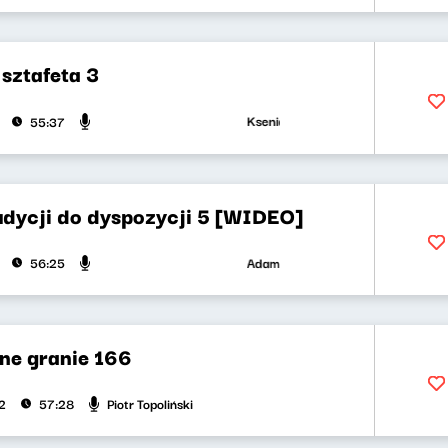
sztafeta 3
Ksenia Maćczak, Maria Zamachowska, 
55:37
udycji do dyspozycji 5 [WIDEO]
Adam Nowak, Marcelina Słomian, Barb
56:25
ne granie 166
Piotr Topoliński
2
57:28