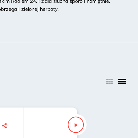
skim Radiem 24. Radia słucha sporo i namiętnie.
rzega i zielonej herbaty.