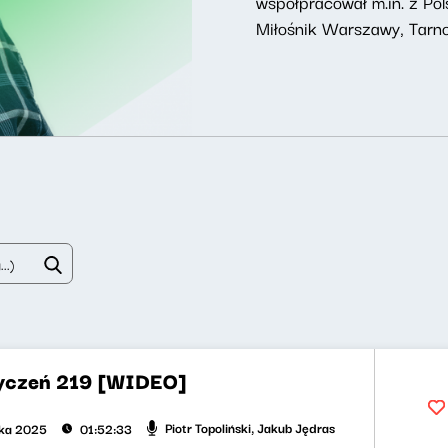
współpracował m.in. z Pol
Miłośnik Warszawy, Tarnob
yczeń 219 [WIDEO]
Piotr Topoliński, Jakub Jędras
ika 2025
01:52:33