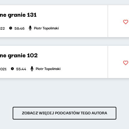
ne granie 131
Piotr Topoliński
022
58:46
ne granie 102
Piotr Topoliński
2021
55:44
ZOBACZ WIĘCEJ PODCASTÓW TEGO AUTORA