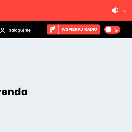
zaloguj się
WSPIERAJ RADIO
łenda