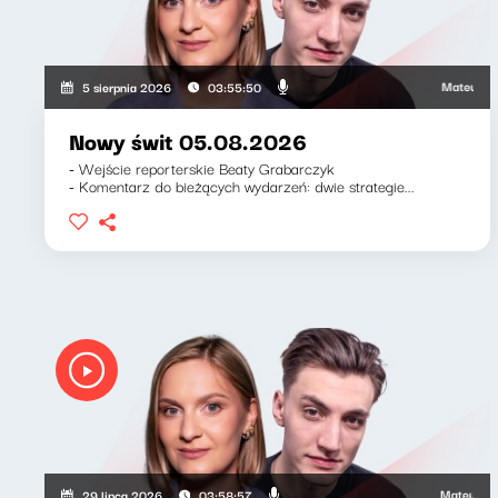
Mateusz Andru
5 sierpnia 2026
03:55:50
Nowy świt 05.08.2026
- Wejście reporterskie Beaty Grabarczyk
- Komentarz do bieżących wydarzeń: dwie strategie...
Mateusz Andru
29 lipca 2026
03:58:57