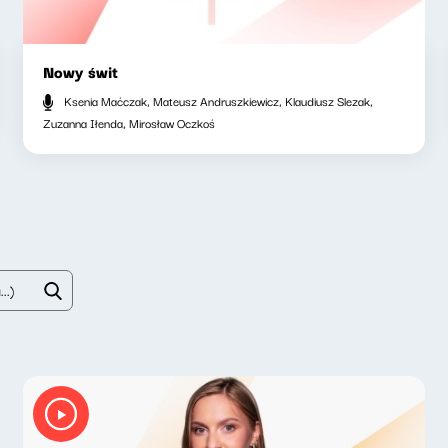
Nowy świt
Ksenia Maćczak, Mateusz Andruszkiewicz, Klaudiusz Slezak,
Zuzanna Iłenda, Mirosław Oczkoś