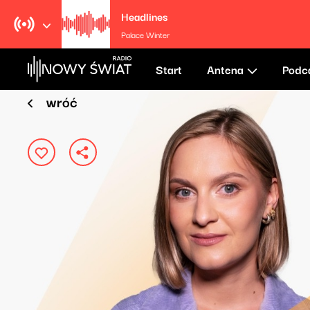
Headlines
Palace Winter
Start
Antena
Podc
wróć