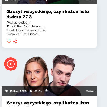
Szczyt wszystkiego, czyli każda lista
świata 273
Playlista audycji:
Fimi & RemAya - Escapism
Owelu Dreamhouse - Stutter
Kosmik 3 - I'm Gonna...
Mateusz Andruszkiewi
16 lipca 2026
57:04
Szczyt wszystkiego, czyli każda lista