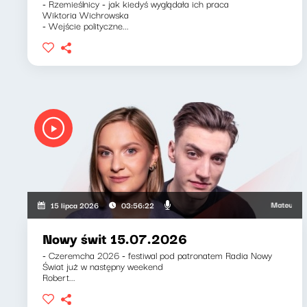
- Rzemieślnicy - jak kiedyś wyglądała ich praca
Wiktoria Wichrowska
- Wejście polityczne...
Mateusz Andru
15 lipca 2026
03:56:22
Nowy świt 15.07.2026
- Czeremcha 2026 - festiwal pod patronatem Radia Nowy
Świat już w następny weekend
Robert...