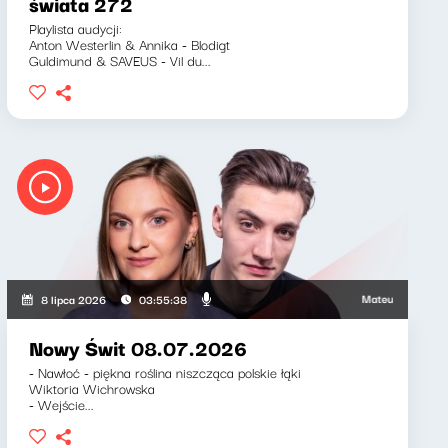
świata 272
Playlista audycji:
Anton Westerlin & Annika - Blodigt
Guldimund & SAVEUS - Vil du...
Mateusz Andruszkiew
8 lipca 2026
03:55:38
Nowy Świt 08.07.2026
- Nawłoć - piękna roślina niszcząca polskie łąki
Wiktoria Wichrowska
- Wejście...