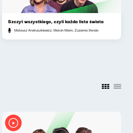
Szczyt wszystkiego, czyli każda lista świata
Mateusz Andruszkiewicz, Marcin Mann, Zuzanna Iłenda