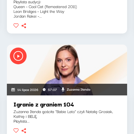
Playlista audycji:
Queen - Cool Cat (Remastered 2011)
Leon Bridges - Light the Way
Jordan Rakei -...
szkiewicz, Zuzanna Iłenda
Zuzanna Iłenda
14 lipca 2026
57:07
Igranie z graniem 104
Zuzanna Iłenda gościła "Babie Lato" czyli Natalię Grosiak,
Kathię i BELĘ.
Playlista...