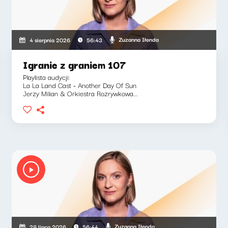
szkiewicz, Zuzanna Iłenda
Zuzanna Iłenda
4 sierpnia 2026
56:43
Igranie z graniem 107
Playlista audycji:
La La Land Cast - Another Day Of Sun
Jerzy Milian & Orkiestra Rozrywkowa...
szkiewicz, Zuzanna Iłenda
Zuzanna Iłenda
28 lipca 2026
56:44