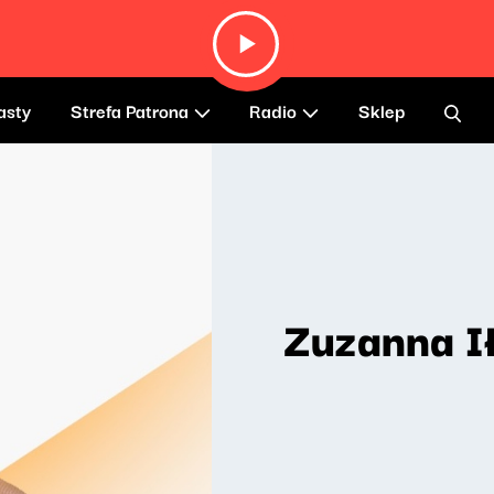
asty
Strefa Patrona
Radio
Sklep
Zuzanna I