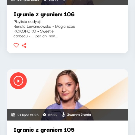
Igranie z graniem 106
Playlista audycji:
Renata Lewandowska - Magia szos
KOKOROKO - Sweetie
carbeau - ... per chi non...
szkiewicz, Zuzanna Iłenda
Zuzanna Iłenda
21 lipca 2026
56:22
Igranie z graniem 105