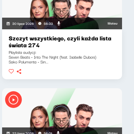
Mateusz Andruszkiewi
30 lipca 2026
56:33
Szczyt wszystkiego, czyli każda lista
świata 274
Playlista audycji:
Seven Beats - Into The Night (feat. Isabelle Dubois)
Sako Polumenta - Sin...
Mateusz Andruszkiewi
23 lipca 2026
56:01