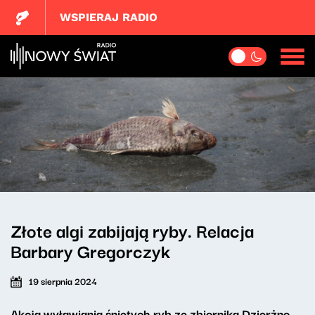
WSPIERAJ RADIO
Złote algi zabijają ryby. Relacja
Barbary Gregorczyk
19 sierpnia 2024
Akcja wyławiania śniętych ryb ze zbiornika Dzierżno