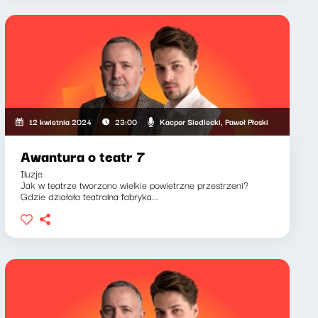
Kacper Siedlecki, Paweł Płoski
12 kwietnia 2024
23:00
Awantura o teatr 7
Iluzje
Jak w teatrze tworzono wielkie powietrzne przestrzeni?
Gdzie działała teatralna fabryka...