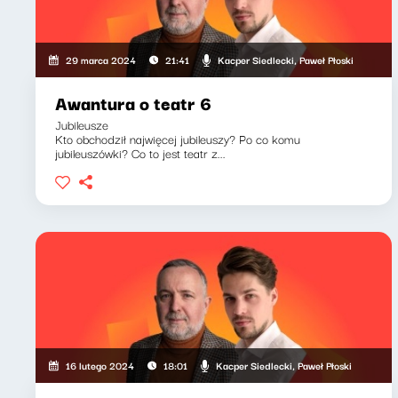
Kacper Siedlecki, Paweł Płoski
29 marca 2024
21:41
Awantura o teatr 6
Jubileusze
Kto obchodził najwięcej jubileuszy? Po co komu
jubileuszówki? Co to jest teatr z...
Kacper Siedlecki, Paweł Płoski
16 lutego 2024
18:01