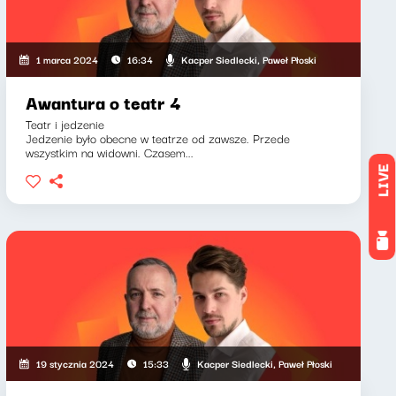
Kacper Siedlecki, Paweł Płoski
1 marca 2024
16:34
Awantura o teatr 4
Teatr i jedzenie
Jedzenie było obecne w teatrze od zawsze. Przede
wszystkim na widowni. Czasem...
LIVE
Kacper Siedlecki, Paweł Płoski
19 stycznia 2024
15:33