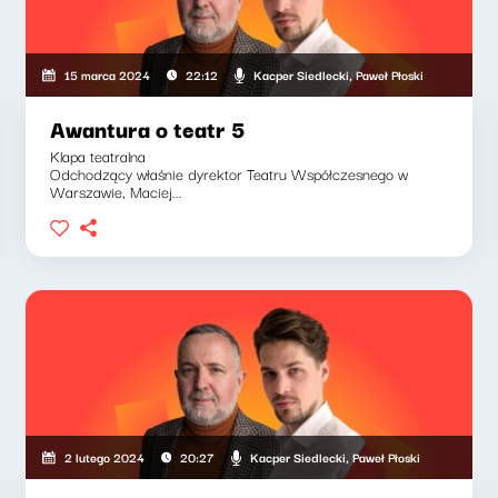
Kacper Siedlecki, Paweł Płoski
15 marca 2024
22:12
Awantura o teatr 5
Klapa teatralna
Odchodzący właśnie dyrektor Teatru Współczesnego w
Warszawie, Maciej...
Kacper Siedlecki, Paweł Płoski
2 lutego 2024
20:27