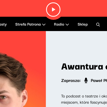
asty
Strefa Patrona
Radio
Sklep
Awantura o
Zaprasza:
Paweł Pł
To podcast o teatrze i ok
miejscem, które fascynuje