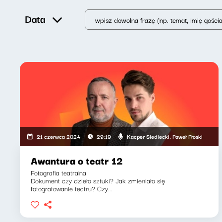
Data
Kacper Siedlecki, Paweł Płoski
21 czerwca 2024
29:19
Awantura o teatr 12
Fotografia teatralna
Dokument czy dzieło sztuki? Jak zmieniało się
fotografowanie teatru? Czy...