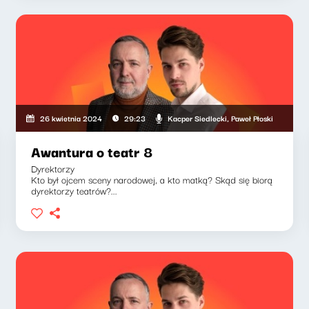
Kacper Siedlecki, Paweł Płoski
26 kwietnia 2024
29:23
Awantura o teatr 8
Dyrektorzy
Kto był ojcem sceny narodowej, a kto matką? Skąd się biorą
dyrektorzy teatrów?...