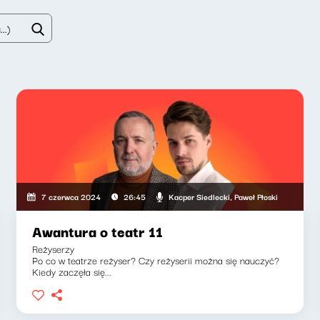
Kacper Siedlecki, Paweł Płoski
7 czerwca 2024
26:45
Awantura o teatr 11
Reżyserzy
Po co w teatrze reżyser? Czy reżyserii można się nauczyć?
Kiedy zaczęła się...