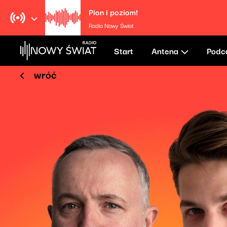
Pion i poziom!
Radio Nowy Świat
Start
Antena
Podc
wróć