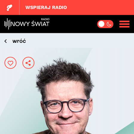
WSPIERAJ RADIO
wróć