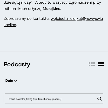
dziesiątą muzę”. Wtedy to wszyscy zgromadzeni przy
odbiornikach usłyszą
Malajkino
.
Zapraszamy do kontaktu:
wojciech.malajkat@nowyswia
t.online
.
Podcasty
Data