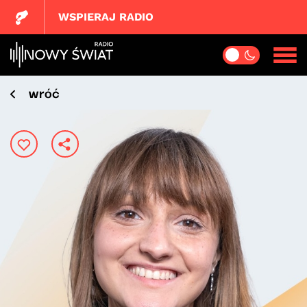
WSPIERAJ RADIO
wróć