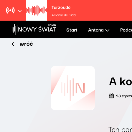
Tarzoudé
Amanar de Kidal
Start
Antena
Podc
wróć
A ko
28 stycz
Ten pod