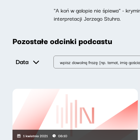
"A koń w galopie nie śpiewa" - krym
interpretacji Jerzego Stuhra.
Pozostałe odcinki podcastu
Data
1 kwietnia 2021
08:10