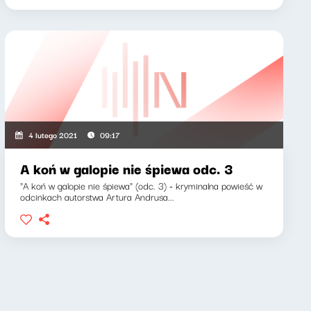
4 lutego 2021
09:17
A koń w galopie nie śpiewa odc. 3
"A koń w galopie nie śpiewa" (odc. 3) - kryminalna powieść w
odcinkach autorstwa Artura Andrusa...