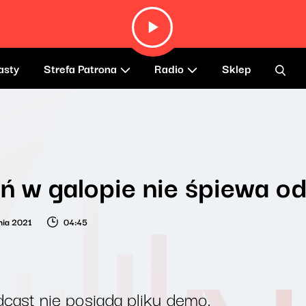
asty
Strefa Patrona
Radio
Sklep
ń w galopie nie śpiewa od
nia 2021
04:45
cast nie posiada pliku demo.