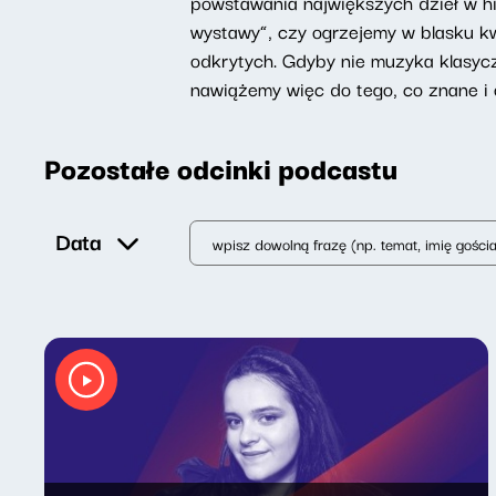
powstawania największych dzieł w hi
wystawy”, czy ogrzejemy w blasku k
odkrytych. Gdyby nie muzyka klasyc
nawiążemy więc do tego, co znane i 
Pozostałe odcinki podcastu
Data