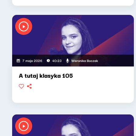
Weronika Boczek
7 maja 2026
40:23
A tutaj klasyka 105