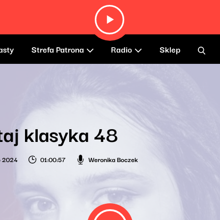
asty
Strefa Patrona
Radio
Sklep
taj klasyka 48
o 2024
01:00:57
Weronika Boczek