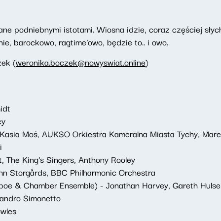
 podniebnymi istotami. Wiosna idzie, coraz częściej słychać
e, barockowo, ragtime'owo, będzie to.. i owo.
ek (
weronika.boczek@nowyswiat.online
)
idt
cy
, Kasia Moś, AUKSO Orkiestra Kameralna Miasta Tychy, Ma
i
et, The King's Singers, Anthony Rooley
ohn Storgårds, BBC Philharmonic Orchestra
 Oboe & Chamber Ensemble) - Jonathan Harvey, Gareth Hulse
ssandro Simonetto
owles