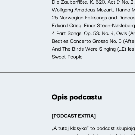
Die Zauberflöte, K. 620, Act I: No. 2,
Wolfgang Amadeus Mozart, Hanno Mü
25 Norwegian Folksongs and Dances,
Edvard Grieg, Einar Steen-Nøkleberg
4 Part Songs, Op. 53: No. 4, Owls (A
Beatles Concerto Grosso No. 5 (After
And The Birds Were Singing (...Et les
Sweet People
Opis podcastu
[PODCAST EXTRA]
„A tutaj klasyka” to podcast skupiaj