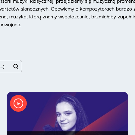
storii muzyki klasycznej, przejdziemy się muzyczną promena
wartetów słonecznych. Opowiemy o kompozytorach bardzo z
zna, muzyka, którą znamy współcześnie, brzmiałaby zupełni
oswojone.