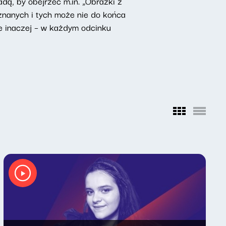
dą, by obejrzeć m.in. „Obrazki z
nanych i tych może nie do końca
e inaczej – w każdym odcinku