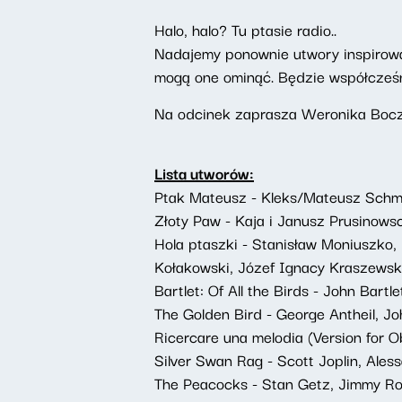
Halo, halo? Tu ptasie radio..
Nadajemy ponownie utwory inspirowane
mogą one ominąć. Będzie współcześni
Na odcinek zaprasza Weronika Bocz
Lista utworów:
Ptak Mateusz - Kleks/Mateusz Schm
Złoty Paw - Kaja i Janusz Prusinows
Hola ptaszki - Stanisław Moniuszko
Kołakowski, Józef Ignacy Kraszewsk
Bartlet: Of All the Birds - John Bartl
The Golden Bird - George Antheil, J
Ricercare una melodia (Version for
Silver Swan Rag - Scott Joplin, Ale
The Peacocks - Stan Getz, Jimmy R