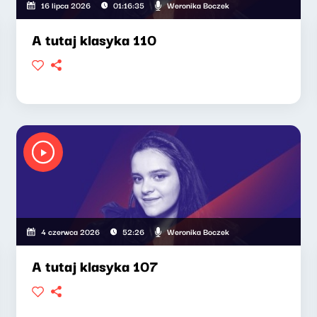
Weronika Boczek
16 lipca 2026
01:16:35
A tutaj klasyka 110
Weronika Boczek
4 czerwca 2026
52:26
A tutaj klasyka 107