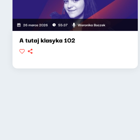
Weronika Boczek
26 marca 2026
55:37
A tutaj klasyka 102