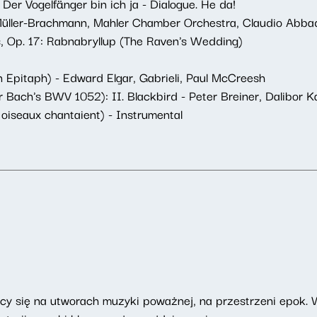
 Der Vogelfänger bin ich ja - Dialogue. He da!
ller-Brachmann, Mahler Chamber Orchestra, Claudio Abbado
 Op. 17: Rabnabryllup (The Raven's Wedding)
n Epitaph) - Edward Elgar, Gabrieli, Paul McCreesh
 Bach's BWV 1052): II. Blackbird - Peter Breiner, Dalibor K
 oiseaux chantaient) - Instrumental
ący się na utworach muzyki poważnej, na przestrzeni epok. 