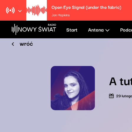
Open Eye Signal (under the fabric)
Jon Hopkins
Start
Antena
Podc
wróć
A tu
29 luteg