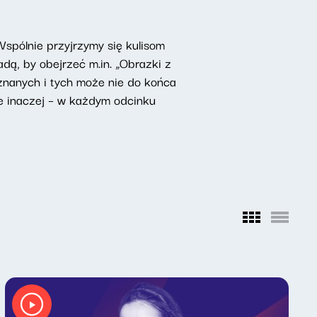
Wspólnie przyjrzymy się kulisom
dą, by obejrzeć m.in. „Obrazki z
nanych i tych może nie do końca
e inaczej – w każdym odcinku