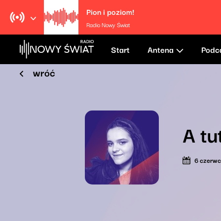
Pion i poziom!
Radio Nowy Świat
Start
Antena
Podc
wróć
A tu
6 czerw