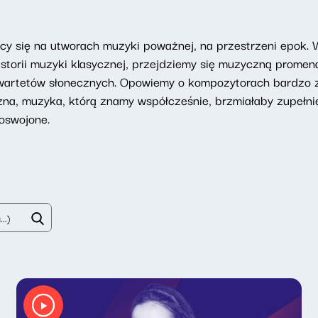
ący się na utworach muzyki poważnej, na przestrzeni epok. 
storii muzyki klasycznej, przejdziemy się muzyczną promena
wartetów słonecznych. Opowiemy o kompozytorach bardzo z
zna, muzyka, którą znamy współcześnie, brzmiałaby zupełni
oswojone.