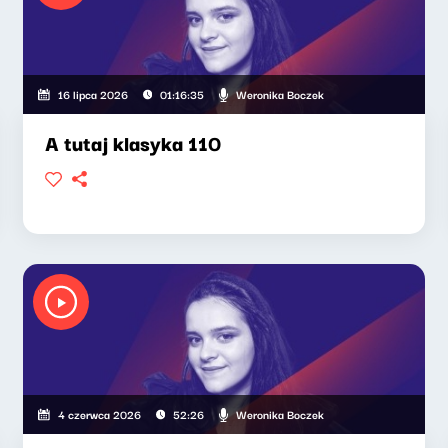
Weronika Boczek
16 lipca 2026
01:16:35
A tutaj klasyka 110
Weronika Boczek
4 czerwca 2026
52:26