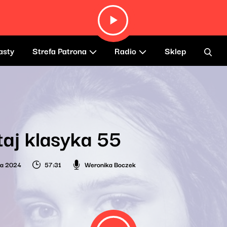
asty
Strefa Patrona
Radio
Sklep
taj klasyka 55
ca 2024
57:31
Weronika Boczek