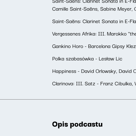
Saint-Saëns: Clarinet Sonata in E-Fla
Camille Saint-Saëns, Sabine Meyer,
Saint-Saëns: Clarinet Sonata in E-Fl
Vergessenes Afrika: III. Marokko "th
Gankino Horo - Barcelona Gipsy Klez
Polka szabasówka - Lesław Lic
Happiness - David Orlowsky, David O
Clarinova: III. Satz - Franz Cibulka
Opis podcastu