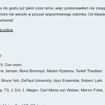
 do gustu już jakiś czas temu, więc postanowiłam nie zasy
które nie weszły w poczet wspomnianego odcinka. Od klasyk
uchania!
.online
.
o
 IV. Con moto
ne Jansen, Boris Brovtsyn, Maxim Rysanov, Torleif Thedéen
n Bruce Yeh, DePaul University Jazz Ensemble, Robert Lark
p. 73, J. 114: I. Allegro- Carl Maria von Weber, Martin Fröst