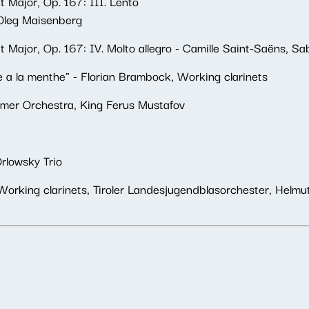
t Major, Op. 167: III. Lento
 Oleg Maisenberg
at Major, Op. 167: IV. Molto allegro - Camille Saint-Saëns, 
e a la menthe" - Florian Brambock, Working clarinets
mer Orchestra, King Ferus Mustafov
rlowsky Trio
, Working clarinets, Tiroler Landesjugendblasorchester, Helm