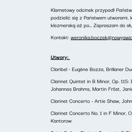
Klarnetowy odcinek przypadł Państwu
podzielić się z Państwem utworami, 
klezmerską aż po... Zapraszam do sł
Kontakt:
weronika.boczek@nowyswiat
Utwory:
Claribel - Eugène Bozza, Brillaner Du
Clarinet Quintet in B Minor, Op. 115:
Johannes Brahms, Martin Fröst, Jani
Clarinet Concerto - Artie Shaw, Joh
Clarinet Concerto No. 1 in F Minor, O
Kantorow