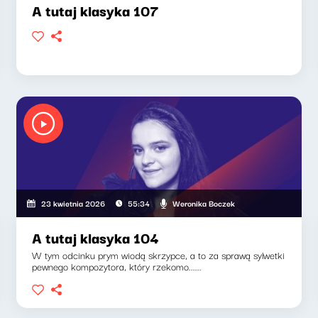
A tutaj klasyka 107
Weronika Boczek
23 kwietnia 2026
55:34
A tutaj klasyka 104
W tym odcinku prym wiodą skrzypce, a to za sprawą sylwetki
pewnego kompozytora, który rzekomo......