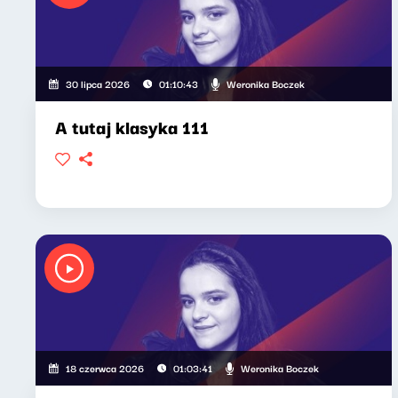
Weronika Boczek
30 lipca 2026
01:10:43
A tutaj klasyka 111
Weronika Boczek
18 czerwca 2026
01:03:41