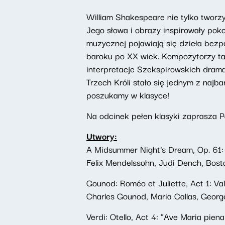
William Shakespeare nie tylko tworzy
Jego słowa i obrazy inspirowały pok
muzycznej pojawiają się dzieła bezpo
baroku po XX wiek. Kompozytorzy tac
interpretacje Szekspirowskich dramat
Trzech Króli stało się jednym z najb
poszukamy w klasyce!
Na odcinek pełen klasyki zaprasza
Utwory:
A Midsummer Night's Dream, Op. 61: 
Felix Mendelssohn, Judi Dench, Bos
Gounod: Roméo et Juliette, Act 1: Val
Charles Gounod, Maria Callas, Georg
Verdi: Otello, Act 4: "Ave Maria pie