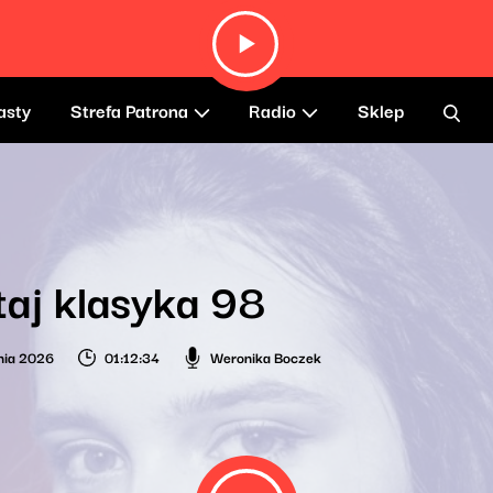
asty
Strefa Patrona
Radio
Sklep
taj klasyka 98
nia 2026
01:12:34
Weronika Boczek