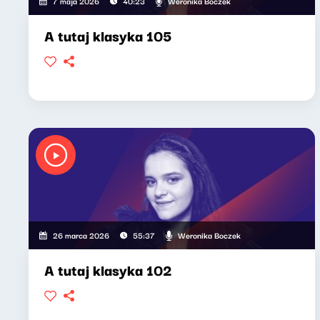
Weronika Boczek
7 maja 2026
40:23
A tutaj klasyka 105
Weronika Boczek
26 marca 2026
55:37
A tutaj klasyka 102