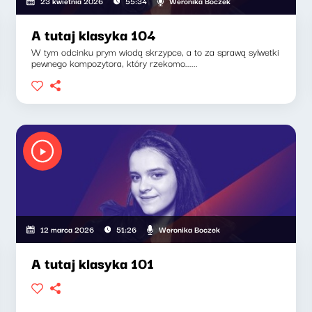
Weronika Boczek
23 kwietnia 2026
55:34
A tutaj klasyka 104
W tym odcinku prym wiodą skrzypce, a to za sprawą sylwetki
pewnego kompozytora, który rzekomo......
Weronika Boczek
12 marca 2026
51:26
A tutaj klasyka 101