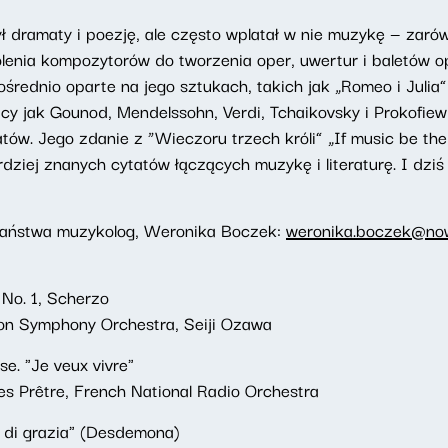
ł dramaty i poezję, ale często wplatał w nie muzykę — zarów
olenia kompozytorów do tworzenia oper, uwertur i baletów o
średnio oparte na jego sztukach, takich jak „Romeo i Julia” 
y jak Gounod, Mendelssohn, Verdi, Tchaikovsky i Prokofiew
ów. Jego zdanie z “Wieczoru trzech króli” „If music be the
ardziej znanych cytatów łączących muzykę i literaturę. I dz
 Państwa muzykolog, Weronika Boczek:
weronika.boczek@now
No. 1, Scherzo
ton Symphony Orchestra, Seiji Ozawa
se. "Je veux vivre"
es Prêtre, French National Radio Orchestra
na di grazia" (Desdemona)