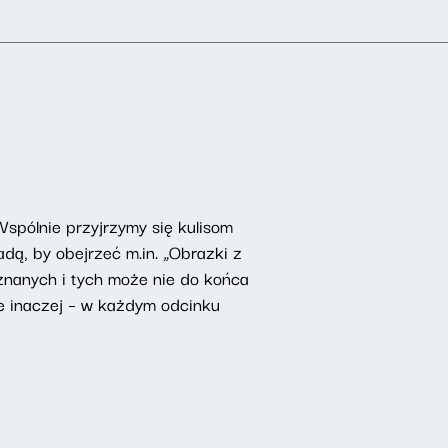
Wspólnie przyjrzymy się kulisom
dą, by obejrzeć m.in. „Obrazki z
nanych i tych może nie do końca
e inaczej – w każdym odcinku