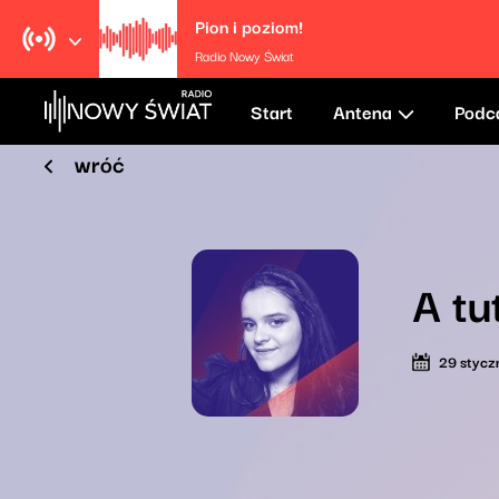
Pion i poziom!
Radio Nowy Świat
Start
Antena
Podc
wróć
A tu
29 stycz