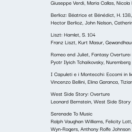
Giuseppe Verdi, Maria Callas, Nicol
Berlioz: Béatrice et Bénédict, H. 138
Hector Berlioz, John Nelson, Catheri
Liszt: Hamlet, S. 104
Franz Liszt, Kurt Masur, Gewandhau
Romeo end Juliet, Fantasy Overture:
Pyotr Ilyich Tchaikovsky, Nuremberg
I Capuleti e i Montecchi: Eccomi in l
Vincenzo Bellini, Elina Garanca, Tiz
West Side Story: Overture
Leonard Bernstein, West Side Story
Serenade To Music
Ralph Vaughan Williams, Felicity Lot
Wyn-Rogers, Anthony Rolfe Johnson