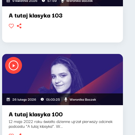
Weronika Boczek
9 kwietnia 2026
57:59
A tutaj klasyka 103
Weronika Boczek
26 lutego 2026
01:03:25
A tutaj klasyka 100
12 maja 2022 roku światło dzienne ujrzał pierwszy odcinek
podcastu “A tutaj klasyka”. W...