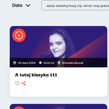
Data
Weronika Boczek
30 lipca 2026
01:10:43
A tutaj klasyka 111