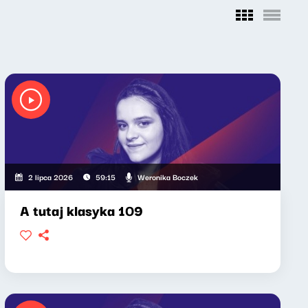
Weronika Boczek
2 lipca 2026
59:15
A tutaj klasyka 109