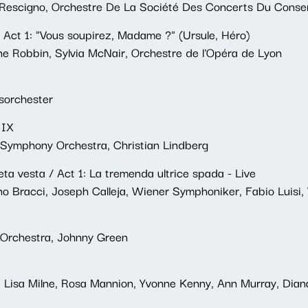
a Rescigno, Orchestre De La Société Des Concerts Du Conse
, Act 1: "Vous soupirez, Madame ?" (Ursule, Héro)
ne Robbin, Sylvia McNair, Orchestre de l'Opéra de Lyon
sorchester
 IX
 Symphony Orchestra, Christian Lindberg
ieta vesta / Act 1: La tremenda ultrice spada - Live
iano Bracci, Joseph Calleja, Wiener Symphoniker, Fabio Luis
 Orchestra, Johnny Green
t, Lisa Milne, Rosa Mannion, Yvonne Kenny, Ann Murray, Dia