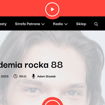
asty
Strefa Patrona
Radio
Sklep
demia rocka 88
a 2023
56:11
Adam Stasiak