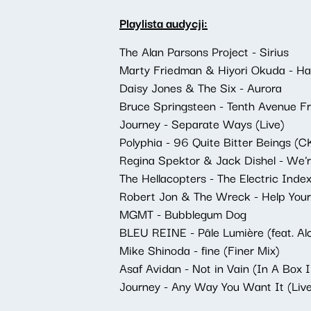
Playlista audycji:
The Alan Parsons Project - Sirius
Marty Friedman & Hiyori Okuda - Hav
Daisy Jones & The Six - Aurora
Bruce Springsteen - Tenth Avenue Fr
Journey - Separate Ways (Live)
Polyphia - 96 Quite Bitter Beings (C
Regina Spektor & Jack Dishel - We'
The Hellacopters - The Electric Index
Robert Jon & The Wreck - Help Your
MGMT - Bubblegum Dog
BLEU REINE - Pâle Lumière (feat. Al
Mike Shinoda - fine (Finer Mix)
Asaf Avidan - Not in Vain (In A Box I
Journey - Any Way You Want It (Liv