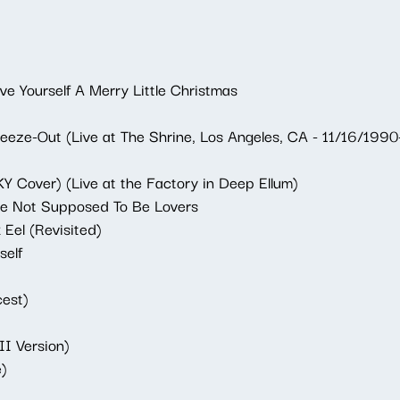
e Yourself A Merry Little Christmas
eeze-Out (Live at The Shrine, Los Angeles, CA - 11/16/1990
KY Cover) (Live at the Factory in Deep Ellum)
re Not Supposed To Be Lovers
 Eel (Revisited)
self
cest)
II Version)
e)