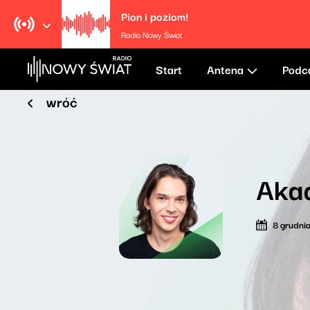
Pion i poziom!
Radio Nowy Świat
Start
Antena
Podc
wróć
Aka
8 grudni