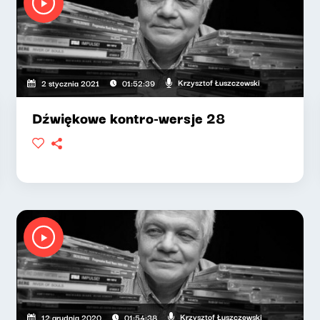
Krzysztof Łuszczewski
2 stycznia 2021
01:52:39
Dźwiękowe kontro-wersje 28
Krzysztof Łuszczewski
12 grudnia 2020
01:54:38