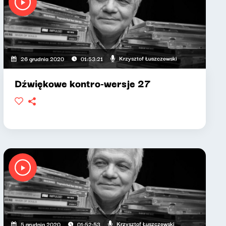
Krzysztof Łuszczewski
26 grudnia 2020
01:53:21
Dźwiękowe kontro-wersje 27
Krzysztof Łuszczewski
5 grudnia 2020
01:52:53