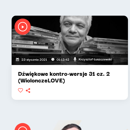
Krzysztof Łuszczewski
23 stycznia 2021
01:13:42
Dźwiękowe kontro-wersje 31 cz. 2
(WiolonczeLOVE)