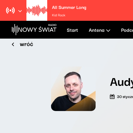
All Summer Long
Kid Rock
Start
Antena
Podc
wróć
Audy
30 stycz