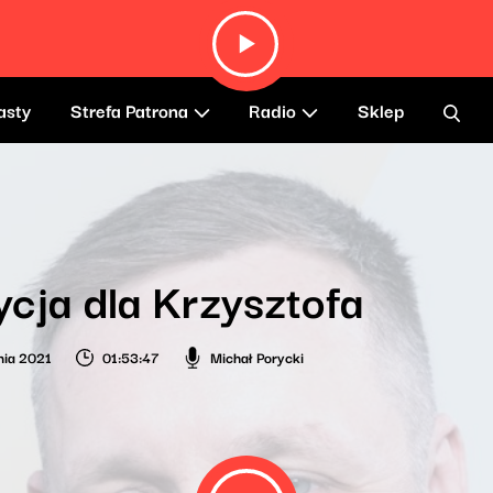
asty
Strefa Patrona
Radio
Sklep
cja dla Krzysztofa
nia 2021
01:53:47
Michał Porycki