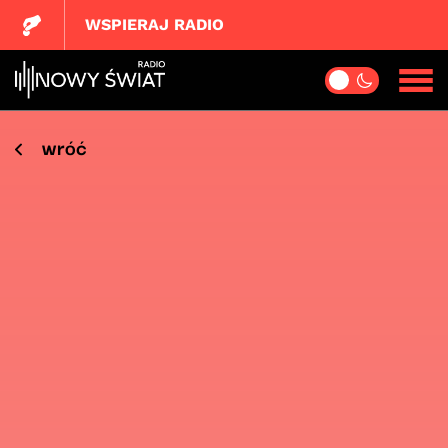
WSPIERAJ RADIO
wróć