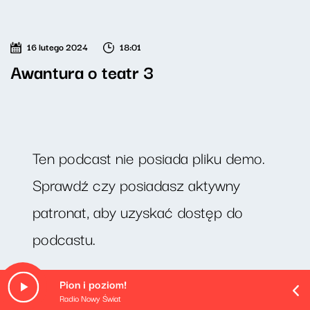
16 lutego 2024
18:01
Awantura o teatr 3
Ten podcast nie posiada pliku demo.
Sprawdź czy posiadasz aktywny
patronat, aby uzyskać dostęp do
podcastu.
Minimalna kwota wpłaty: 20zł
Pion i poziom!
Radio Nowy Świat