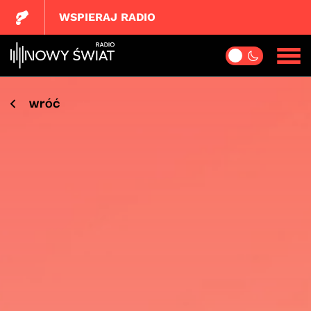
WSPIERAJ RADIO
wróć