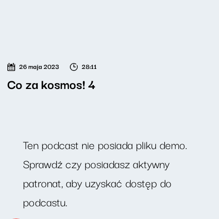
26 maja 2023
28:11
Co za kosmos! 4
Ten podcast nie posiada pliku demo.
Sprawdź czy posiadasz aktywny
patronat, aby uzyskać dostęp do
podcastu.