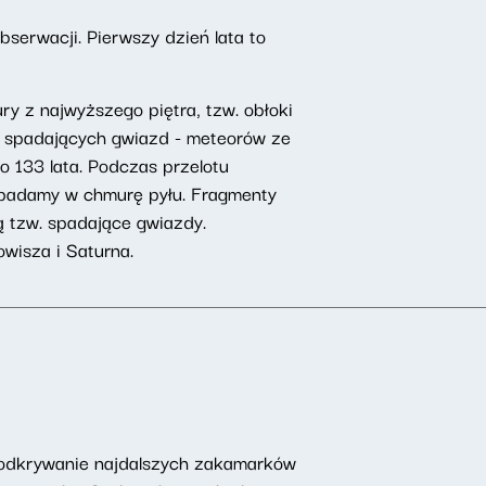
erwacji. Pierwszy dzień lata to
 z najwyższego piętra, tzw. obłoki
e spadających gwiazd - meteorów ze
o 133 lata. Podczas przelotu
 wpadamy w chmurę pyłu. Fragmenty
ą tzw. spadające gwiazdy.
wisza i Saturna.
 odkrywanie najdalszych zakamarków