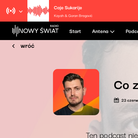
Caje Sukarije
Kayah & Goran Bregović
Start
Antena
Podc
wróć
Co z
23 czer
Ten podcast nie