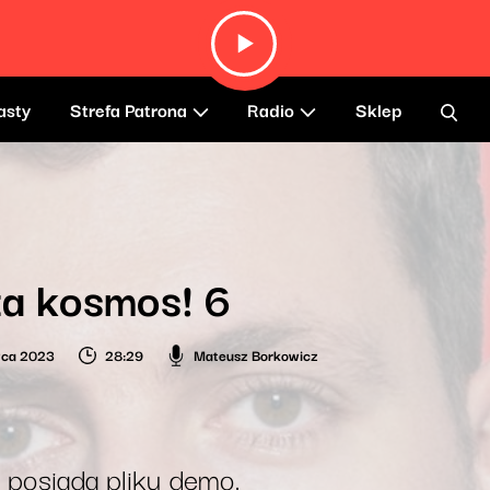
asty
Strefa Patrona
Radio
Sklep
a kosmos! 6
wca 2023
28:29
Mateusz Borkowicz
 posiada pliku demo.