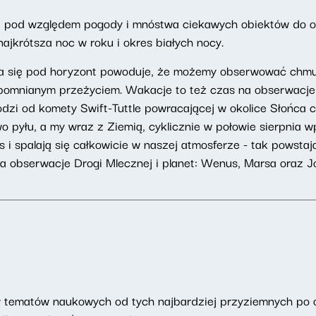
t pod względem pogody i mnóstwa ciekawych obiektów do obs
ajkrótsza noc w roku i okres białych nocy.
 się pod horyzont powoduje, że możemy obserwować chmury
zapomnianym przeżyciem. Wakacje to też czas na obserwacj
dzi od komety Swift-Tuttle powracającej w okolice Słońca c
o pyłu, a my wraz z Ziemią, cyklicznie w połowie sierpnia
 i spalają się całkowicie w naszej atmosferze - tak powstaj
a obserwacje Drogi Mlecznej i planet: Wenus, Marsa oraz Jo
 tematów naukowych od tych najbardziej przyziemnych po