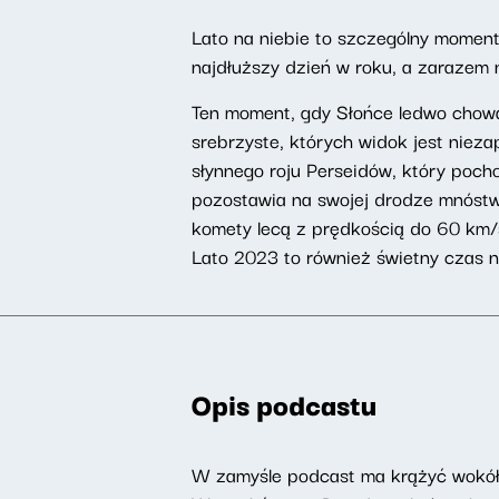
Lato na niebie to szczególny momen
najdłuższy dzień w roku, a zarazem n
Ten moment, gdy Słońce ledwo chowa
srebrzyste, których widok jest nie
słynnego roju Perseidów, który pocho
pozostawia na swojej drodze mnóstw
komety lecą z prędkością do 60 km/s
Lato 2023 to również świetny czas n
Opis podcastu
W zamyśle podcast ma krążyć wokół