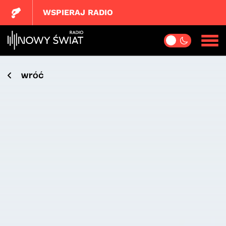
WSPIERAJ RADIO
wróć