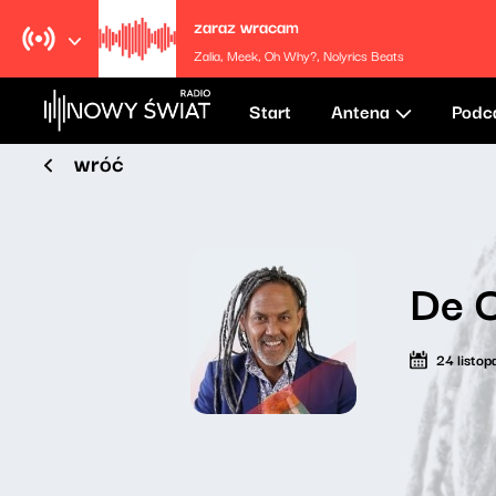
zaraz wracam
Zalia, Meek, Oh Why?, Nolyrics Beats
Start
Antena
Podc
wróć
De 
24 listo