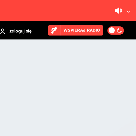
zaloguj się
WSPIERAJ RADIO