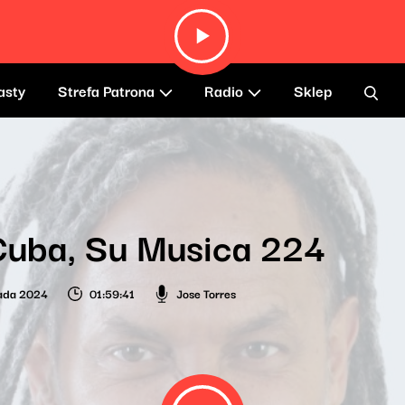
asty
Strefa Patrona
Radio
Sklep
Cuba, Su Musica 224
pada 2024
01:59:41
Jose Torres