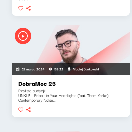
Maciej Jankowski
21 marca 2024
58:22
DobraMoc 25
Playlista audycji:
UNKLE - Rabbit in Your Headlights (feat. Thom Yorke)
Contemporary Noise...