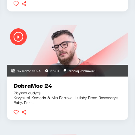
Maciej Jankowski
14 marca 2024
56:31
DobraMoc 24
Playlista audycji:
Krzysztof Komeda & Mia Farrow - Lullaby From Rosemary's
Baby, Part...