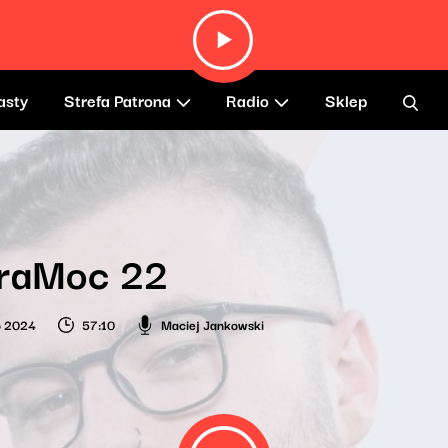
asty
Strefa Patrona
Radio
Sklep
raMoc 22
o 2024
57:10
Maciej Jankowski