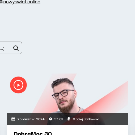
@nowyswiat.online
.
Maciej Jankowski
25 kwietnia 2024
57:01
DobraMoc 30