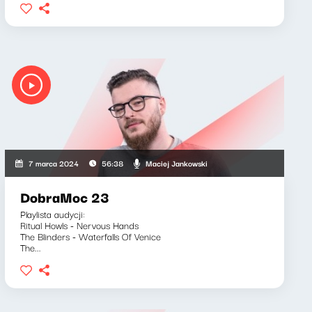
Maciej Jankowski
7 marca 2024
56:38
DobraMoc 23
Playlista audycji:
Ritual Howls - Nervous Hands
The Blinders - Waterfalls Of Venice
The...