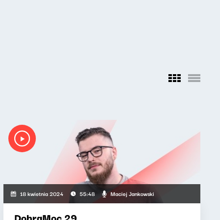
Maciej Jankowski
18 kwietnia 2024
55:48
DobraMoc 29