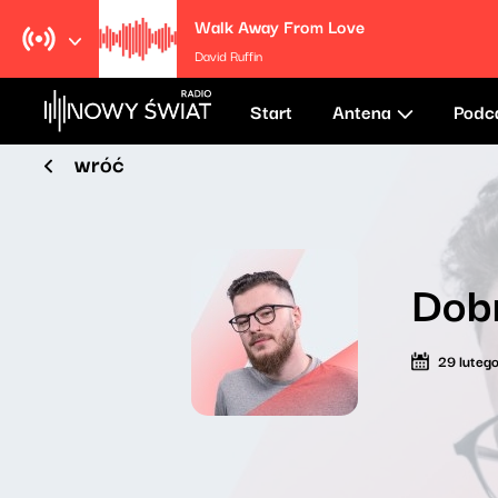
Walk Away From Love
David Ruffin
Start
Antena
Podc
wróć
Dob
29 luteg