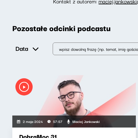
Kontakt z autorem:
maciej.jankowski
Pozostałe odcinki podcastu
Data
Maciej Jankowski
2 maja 2024
57:57
DobraMoc 31