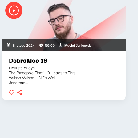
Maciej Jankowski
8 lutego 2024
56:09
DobraMoc 19
Playlista audycji:
The Pineapple Thief - It Leads to This
Wilson Wilson - All Is Well
Jonathan...