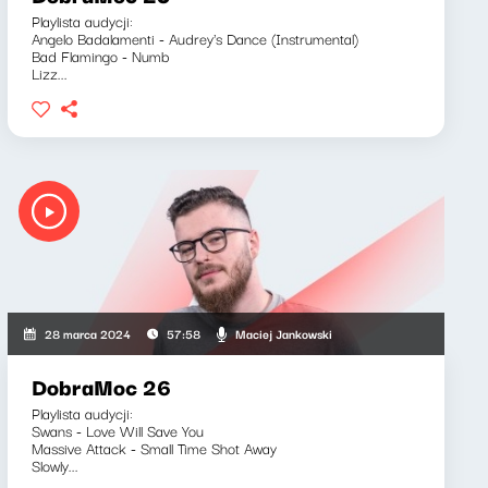
Playlista audycji:
Angelo Badalamenti - Audrey's Dance (Instrumental)
Bad Flamingo - Numb
Lizz...
Maciej Jankowski
28 marca 2024
57:58
DobraMoc 26
Playlista audycji:
Swans - Love Will Save You
Massive Attack - Small Time Shot Away
Slowly...