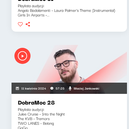
Playlista audycji:
Angelo Badalamenti - Laura Palmer's Theme (Instrumental)
Girls In Airports -...
Maciej Jankowski
11 kwietnia 2024
57:25
DobraMoc 28
Playlista audycji:
Julee Cruise - Into the Night
The KVB - Tremors
TWO LANES - Belong
GoGo...