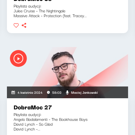
Playlista audycji:
Julee Cruise - The Nightingale
Massive Attack - Protection (feat. Tracey...
Maciej Jankowski
4 kwietnia 2024
58:03
DobraMoc 27
Playlista audycji:
Angelo Badalamenti - The Bookhouse Boys
David Lynch - So Glad
David Lynch -...