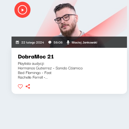
Maciej Jankowski
22 lutego 2024
58:08
DobraMoc 21
Playlista audycji:
Hermanos Gutierrez - Sonido Cósmico
Bad Flamingo - Fast
Rachelle Ferrell -...