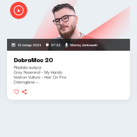
Maciej Jankowski
15 lutego 2024
57:22
DobraMoc 20
Playlista audycji:
Grey Reverend - My Hands
Vestron Vulture - Hair On Fire
Odemglanie -...