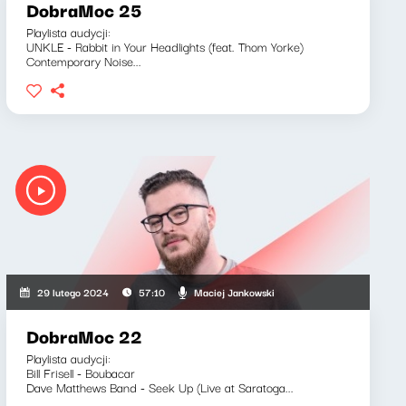
DobraMoc 25
Playlista audycji:
UNKLE - Rabbit in Your Headlights (feat. Thom Yorke)
Contemporary Noise...
Maciej Jankowski
29 lutego 2024
57:10
DobraMoc 22
Playlista audycji:
Bill Frisell - Boubacar
Dave Matthews Band - Seek Up (Live at Saratoga...