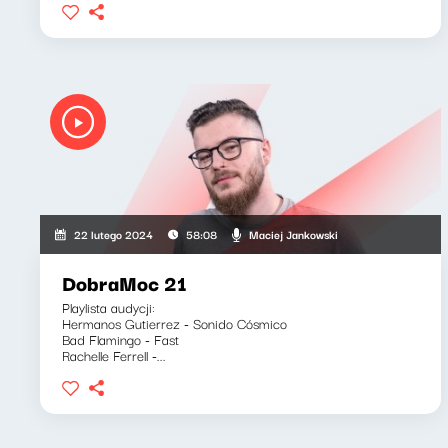
Maciej Jankowski
22 lutego 2024
58:08
DobraMoc 21
Playlista audycji:
Hermanos Gutierrez - Sonido Cósmico
Bad Flamingo - Fast
Rachelle Ferrell -...