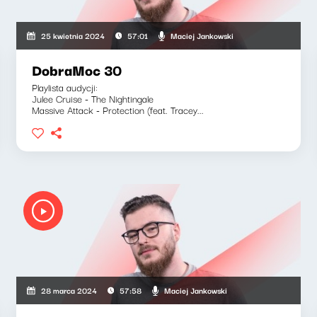
Maciej Jankowski
25 kwietnia 2024
57:01
DobraMoc 30
Playlista audycji:
Julee Cruise - The Nightingale
Massive Attack - Protection (feat. Tracey...
Maciej Jankowski
28 marca 2024
57:58