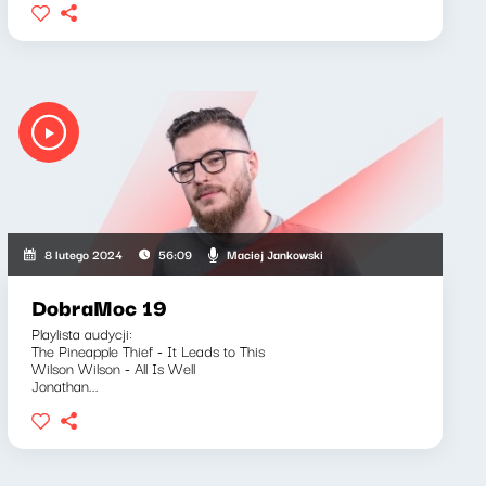
Maciej Jankowski
8 lutego 2024
56:09
DobraMoc 19
Playlista audycji:
The Pineapple Thief - It Leads to This
Wilson Wilson - All Is Well
Jonathan...