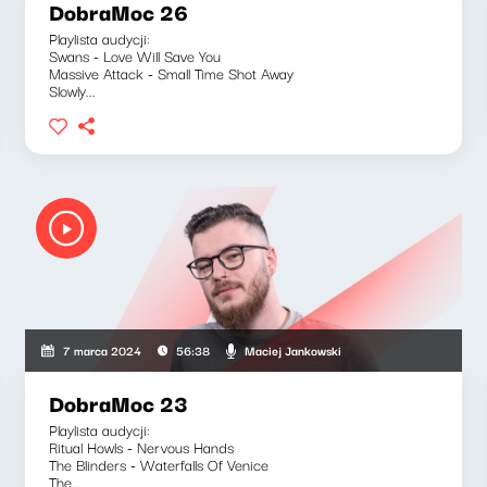
DobraMoc 26
Playlista audycji:
Swans - Love Will Save You
Massive Attack - Small Time Shot Away
Slowly...
Maciej Jankowski
7 marca 2024
56:38
DobraMoc 23
Playlista audycji:
Ritual Howls - Nervous Hands
The Blinders - Waterfalls Of Venice
The...