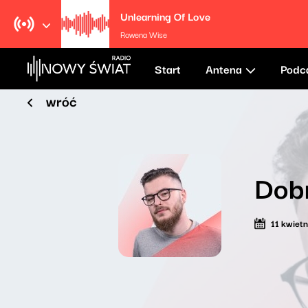
Unlearning Of Love
Rowena Wise
Start
Antena
Podc
wróć
Dob
11 kwiet