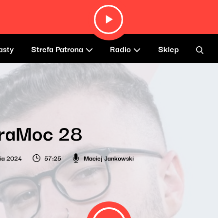
asty
Strefa Patrona
Radio
Sklep
raMoc 28
nia 2024
57:25
Maciej Jankowski