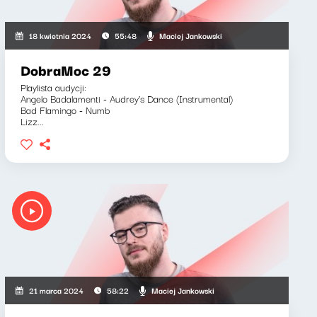
Maciej Jankowski
18 kwietnia 2024
55:48
DobraMoc 29
Playlista audycji:
Angelo Badalamenti - Audrey's Dance (Instrumental)
Bad Flamingo - Numb
Lizz...
Maciej Jankowski
21 marca 2024
58:22