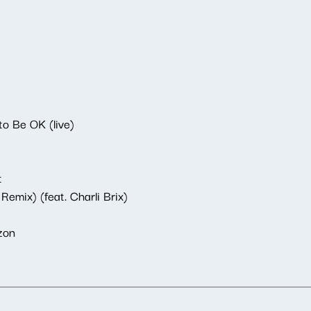
o Be OK (live)
t
emix) (feat. Charli Brix)
zon