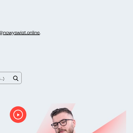
@nowyswiat.online
.