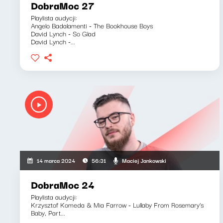
DobraMoc 27
Playlista audycji:
Angelo Badalamenti - The Bookhouse Boys
David Lynch - So Glad
David Lynch -...
Maciej Jankowski
14 marca 2024
56:31
DobraMoc 24
Playlista audycji:
Krzysztof Komeda & Mia Farrow - Lullaby From Rosemary's
Baby, Part...