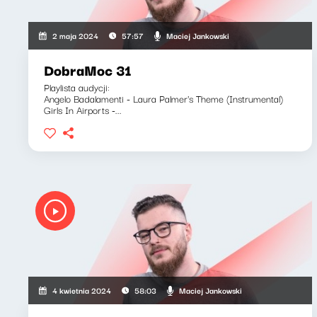
Maciej Jankowski
2 maja 2024
57:57
DobraMoc 31
Playlista audycji:
Angelo Badalamenti - Laura Palmer's Theme (Instrumental)
Girls In Airports -...
Maciej Jankowski
4 kwietnia 2024
58:03