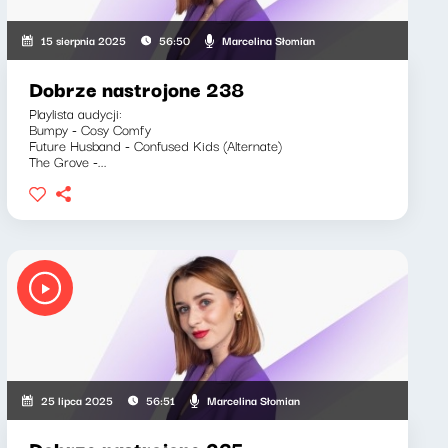
Marcelina Słomian
15 sierpnia 2025
56:50
Dobrze nastrojone 238
Playlista audycji:
Bumpy - Cosy Comfy
Future Husband - Confused Kids (Alternate)
The Grove -...
Marcelina Słomian
25 lipca 2025
56:51