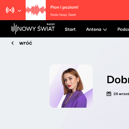
Pion i poziom!
Radio Nowy Świat
Start
Antena
Podc
wróć
Dob
26 wrześ