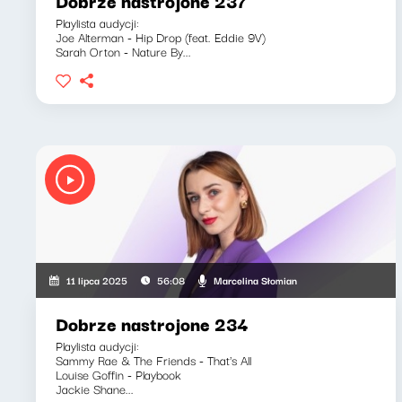
Dobrze nastrojone 237
Playlista audycji:
Joe Alterman - Hip Drop (feat. Eddie 9V)
Sarah Orton - Nature By...
Marcelina Słomian
11 lipca 2025
56:08
Dobrze nastrojone 234
Playlista audycji:
Sammy Rae & The Friends - That's All
Louise Goffin - Playbook
Jackie Shane...