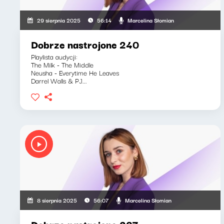
Marcelina Słomian
29 sierpnia 2025
56:14
Dobrze nastrojone 240
Playlista audycji:
The Milk - The Middle
Neusha - Everytime He Leaves
Darrel Walls & PJ...
Marcelina Słomian
8 sierpnia 2025
56:07