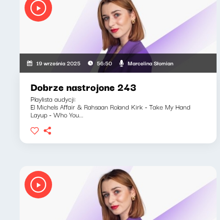
Marcelina Słomian
19 września 2025
56:50
Dobrze nastrojone 243
Playlista audycji:
El Michels Affair & Rahsaan Roland Kirk - Take My Hand
Layup - Who You...