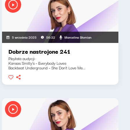
Marcelina Słomian
5 września 2025
56:32
Dobrze nastrojone 241
Playlista audycji:
Kansas Smitty's - Everybody Loves
Backbeat Underground - She Don't Love Me...