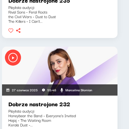
Dobrze nastrojone 235
Playlista audycji:
Rival Sons - Feral Roots
the Civil Wars - Dust to Dust
The Killers - I Can't...
Marcelina Słomian
27 czerwca 2025
55:48
Dobrze nastrojone 232
Playlista audycji:
Honeybear the Band - Everyone's Invited
Hajaj - The Waiting Room
Kerala Dust -...