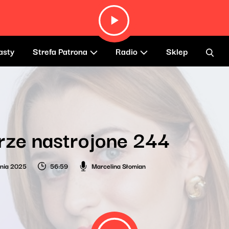
asty
Strefa Patrona
Radio
Sklep
rze nastrojone 244
nia 2025
56:59
Marcelina Słomian