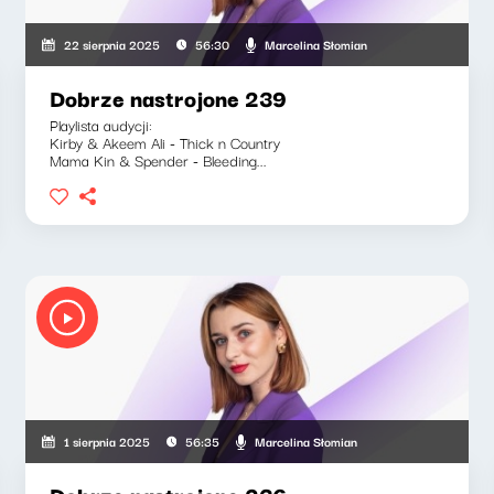
Marcelina Słomian
22 sierpnia 2025
56:30
Dobrze nastrojone 239
Playlista audycji:
Kirby & Akeem Ali - Thick n Country
Mama Kin & Spender - Bleeding...
Marcelina Słomian
1 sierpnia 2025
56:35