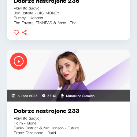
Dobrze nastrojone 236
Playlista audycji:
Jon Batiste - BIG MONEY
Bumpy - Kanana
The Favors, FINNEAS & Ashe - The...
Marcelina Słomian
4 lipca 2025
57:13
Dobrze nastrojone 233
Playlista audycji:
Haim - Gone
Funky District & Nic Hanson - Future
Franz Ferdinand - Build...