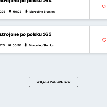
Marcelina Słomian
2025
56:23
strojone po polsku 163
Marcelina Słomian
025
56:30
WIĘCEJ PODCASTÓW