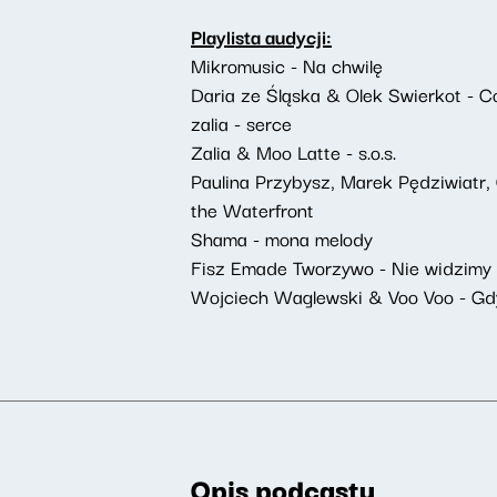
Playlista audycji:
Mikromusic - Na chwilę
Daria ze Śląska & Olek Swierkot - C
zalia - serce
Zalia & Moo Latte - s.o.s.
Paulina Przybysz, Marek Pędziwiatr
the Waterfront
Shama - mona melody
Fisz Emade Tworzywo - Nie widzimy
Wojciech Waglewski & Voo Voo - Gd
Opis podcastu