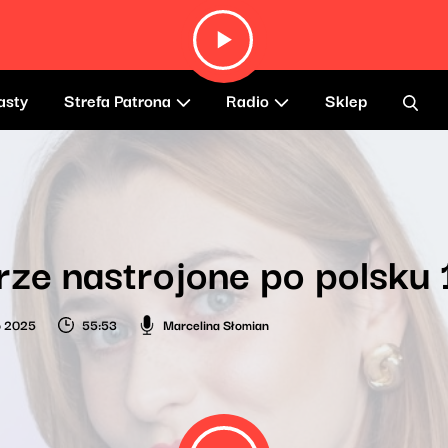
asty
Strefa Patrona
Radio
Sklep
ze nastrojone po polsku 
o 2025
55:53
Marcelina Słomian