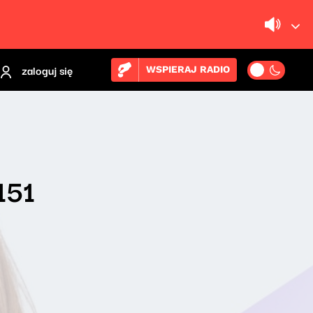
zaloguj się
WSPIERAJ RADIO
151