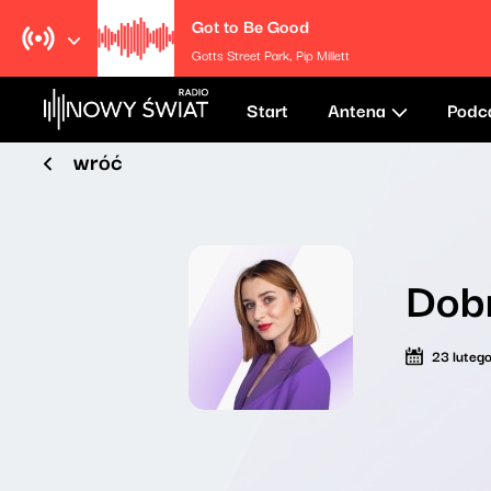
Got to Be Good
Gotts Street Park, Pip Millett
Start
Antena
Podc
wróć
Dobr
23 luteg