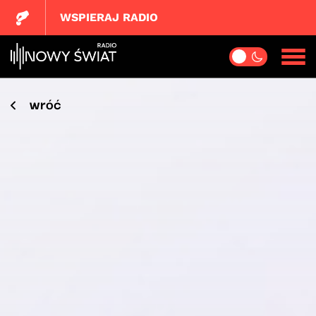
WSPIERAJ RADIO
wróć