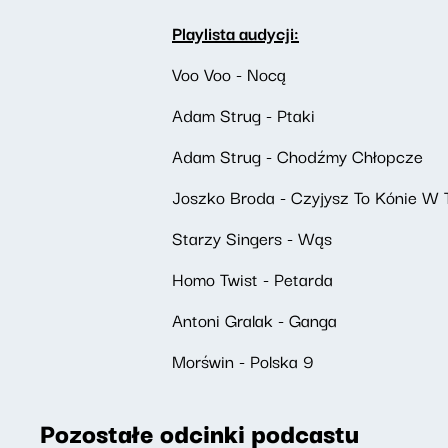
Playlista audycji:
Voo Voo - Nocą
Adam Strug - Ptaki
Adam Strug - Chodźmy Chłopcze
Joszko Broda - Czyjysz To Kónie W 
Starzy Singers - Wąs
Homo Twist - Petarda
Antoni Gralak - Ganga
Morświn - Polska 9
Pozostałe odcinki podcastu