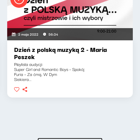
3 maja 2022
56:34
Dzień z polską muzyką 2 - Maria
Peszek
Playlista audycji:
Super Girl and Romantic Boys - Spokój
Furia - Za ćmą, W Dym
Siekiera...