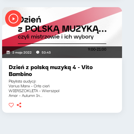
3 maja 2022
53:45
Dzień z polską muzyką 4 - Vito
Bambino
Playlista audycji:
Varius Manx - Orła cień
WIERSZOKLETA - Wierszpol
Amar - Autumn In...