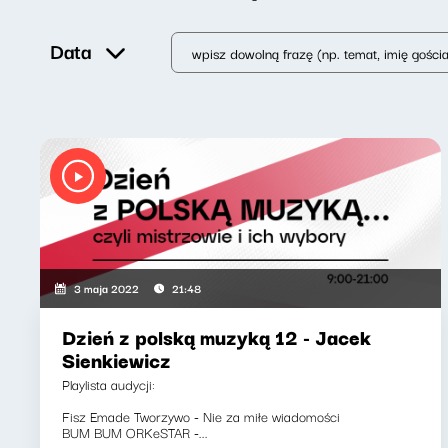
Data
3 maja 2022
21:48
Dzień z polską muzyką 12 - Jacek
Sienkiewicz
Playlista audycji:
Fisz Emade Tworzywo - Nie za miłe wiadomości
BUM BUM ORKeSTAR -...