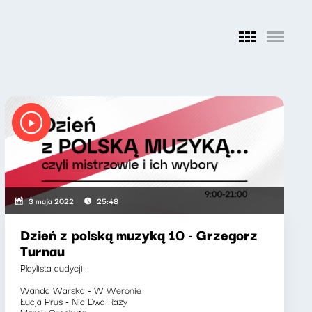
3 maja 2022
25:48
Dzień z polską muzyką 10 - Grzegorz
Turnau
Playlista audycji:
Wanda Warska - W Weronie
Łucja Prus - Nic Dwa Razy