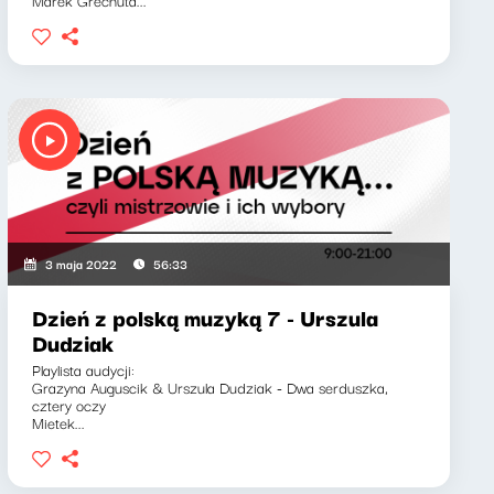
Marek Grechuta...
3 maja 2022
56:33
Dzień z polską muzyką 7 - Urszula
Dudziak
Playlista audycji:
Grazyna Auguscik & Urszula Dudziak - Dwa serduszka,
cztery oczy
Mietek...