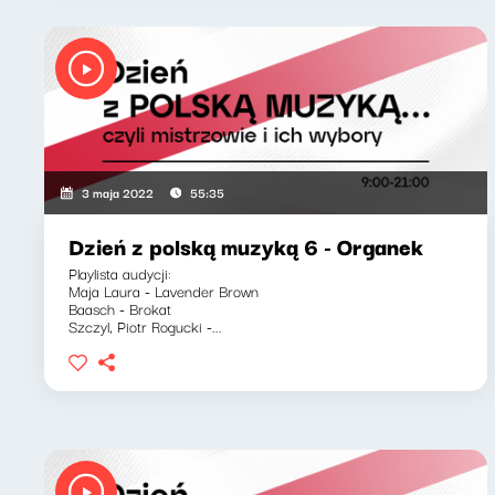
3 maja 2022
55:35
Dzień z polską muzyką 6 - Organek
Playlista audycji:
Maja Laura - Lavender Brown
Baasch - Brokat
Szczyl, Piotr Rogucki -...