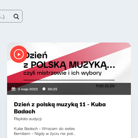
3 maja 2022
56:25
Dzień z polską muzyką 11 - Kuba
Badach
Playlista audycji:
Kuba Badach - Wracam do siebie
Bemibem - Nigdy w życiu nie jest...