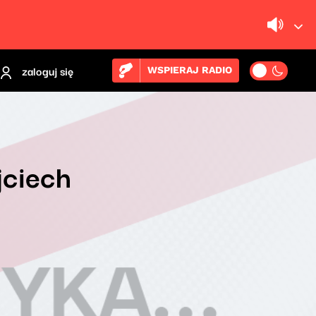
zaloguj się
WSPIERAJ RADIO
jciech