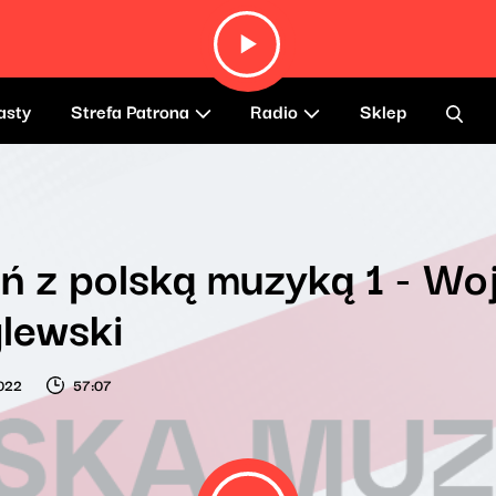
asty
Strefa Patrona
Radio
Sklep
ń z polską muzyką 1 - Wo
lewski
022
57:07