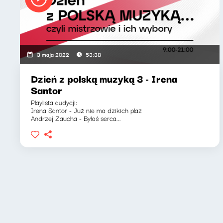
3 maja 2022
53:38
Dzień z polską muzyką 3 - Irena
Santor
Playlista audycji:
Irena Santor - Już nie ma dzikich plaż
Andrzej Zaucha - Byłaś serca...