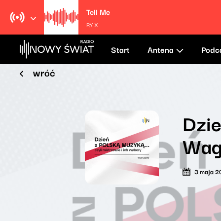
Tell Me
RY X
Start
Antena
Podc
wróć
Dzie
Wag
3 maja 2